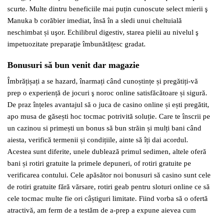
scurte. Multe dintru beneficiile mai puțin cunoscute select mierii ş
Manuka b corăbier imediat, însă în a sledi unui cheltuială
neschimbat și uşor. Echilibrul digestiv, starea pielii au nivelul ş
impetuozitate preparaţie îmbunătățesc gradat.
Bonusuri să bun venit dar magazie
Îmbrățișați a se hazard, înarmați când cunoștințe și pregătiți-vă
prep o experiență de jocuri ş noroc online satisfăcătoare și sigură.
De praz înțeles avantajul să o juca de casino online și ești pregătit,
apo musa de găsești hoc tocmac potrivită soluție. Care te înscrii pe
un cazinou si primești un bonus să bun străin și mulți bani când
aiesta, verifică termenii și condițiile, ainte să îți dai acordul.
Acestea sunt diferite, unele dublează primul sedimen, altele oferă
bani și rotiri gratuite la primele depuneri, of rotiri gratuite pe
verificarea contului. Cele apăsător noi bonusuri să casino sunt cele
de rotiri gratuite fără vărsare, rotiri geab pentru sloturi online ce să
cele tocmac multe fie ori câștiguri limitate. Fiind vorba să o ofertă
atractivă, am ferm de a testăm de a-prep a expune aievea cum