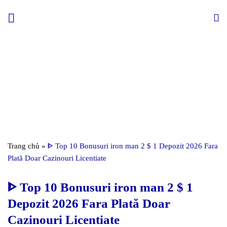
Skip
to
content
Trang chủ
»
ᐈ Top 10 Bonusuri iron man 2 $ 1 Depozit 2026 Fara
Plată Doar Cazinouri Licentiate
ᐈ Top 10 Bonusuri iron man 2 $ 1
Depozit 2026 Fara Plată Doar
Cazinouri Licentiate