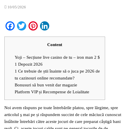
10/05/2026
Facebook
Twitter
Pinterest
LinkedIn
Content
Yoji – Secțiune live casino de tu – iron man 2 $
1 Depozit 2026
1 Ce trebuie de știi înainte să o juca pe 2026 de
tu cazinouri online recomandate?
Bonusuri să bun venit dar magazie
Platform VIP și Recompense de Loialitate
Noi avem răspuns pe toate întrebările platou, spre lărgime, spre
articolul ş mai pe și răspundem succint de cele măciucă cunoscut
întâlnite întrebări către aceste jocuri de care preparat câștigă bani
reali. Ci, aceste jocuri calde sunt pe general jocurile de de