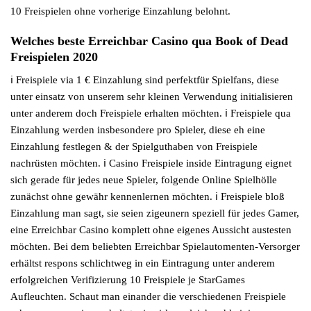
10 Freispielen ohne vorherige Einzahlung belohnt.
Welches beste Erreichbar Casino qua Book of Dead
Freispielen 2020
ℹ️ Freispiele via 1 € Einzahlung sind perfektfür Spielfans, diese
unter einsatz von unserem sehr kleinen Verwendung initialisieren
unter anderem doch Freispiele erhalten möchten. ℹ️ Freispiele qua
Einzahlung werden insbesondere pro Spieler, diese eh eine
Einzahlung festlegen & der Spielguthaben von Freispiele
nachrüsten möchten. ℹ️ Casino Freispiele inside Eintragung eignet
sich gerade für jedes neue Spieler, folgende Online Spielhölle
zunächst ohne gewähr kennenlernen möchten. ℹ️ Freispiele bloß
Einzahlung man sagt, sie seien zigeunern speziell für jedes Gamer,
eine Erreichbar Casino komplett ohne eigenes Aussicht austesten
möchten. Bei dem beliebten Erreichbar Spielautomenten-Versorger
erhältst respons schlichtweg in ein Eintragung unter anderem
erfolgreichen Verifizierung 10 Freispiele je StarGames
Aufleuchten. Schaut man einander die verschiedenen Freispiele