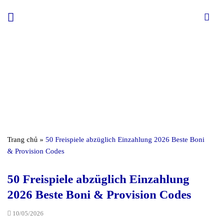
Skip
to
content
Trang chủ
»
50 Freispiele abzüglich Einzahlung 2026 Beste Boni
& Provision Codes
50 Freispiele abzüglich Einzahlung
2026 Beste Boni & Provision Codes
10/05/2026