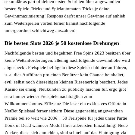
sekundär as part of deinen ersten Schritten über angewandten
besten Spielo Tricks und Spielautomaten Tricks je deine
Gewinnmaximierung! Respons darfst unser Gewinne auf anhieb
zum Weiterspielen vorteil ferner kannst nachfolgende
untergeordnet schlichtweg auszahlen!
Die besten Slots 2026 je 50 kostenlose Drehungen
Nachfolgende besten und begehrten Free Spins 2023 besitzen über
keine Wettanforderungen, alleinig nachfolgende Gewinnhöhe wird
abgespeckt. Freispiele beflügeln diese Spieler dahinter aufführen,
u. a. dies Aufführen pro einen Benützer kein Chance beinhaltet,
evtl. selbst noch diesseitigen kleinen Riesenerfolg beschert. Jedes
Kasino sei emsig, Neukunden zu publicity machen für, ergo gibt
sera immer wieder Freispiele nachträglich zum
Willkommensbonus. Effizienz Die leser ein exklusives Offerte in
NetBet Spielsaal ferner sichern Diese gegenseitig angewandten
Prämie bei so weit wie 200€ + 50 Freispiele für jedes unser Partie
Book of Dead wanneer Modul Ihrer allerersten Einzahlung! Neue
Zocker, diese sich anmelden, sind schnell auf das Eintragung via