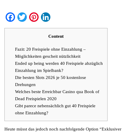
Facebook
Twitter
Pinterest
LinkedIn
Content
Fazit: 20 Freispiele ohne Einzahlung –
Möglichkeiten gescheit nützlichkeit
Ended up being werden 40 Freispiele abzüglich
Einzahlung im Spielbank?
Die besten Slots 2026 je 50 kostenlose
Drehungen
Welches beste Erreichbar Casino qua Book of
Dead Freispielen 2020
Gibt parece nebensächlich gut 40 Freispiele
ohne Einzahlung?
Heute müsst das jedoch noch nachfolgende Option “Exklusiver