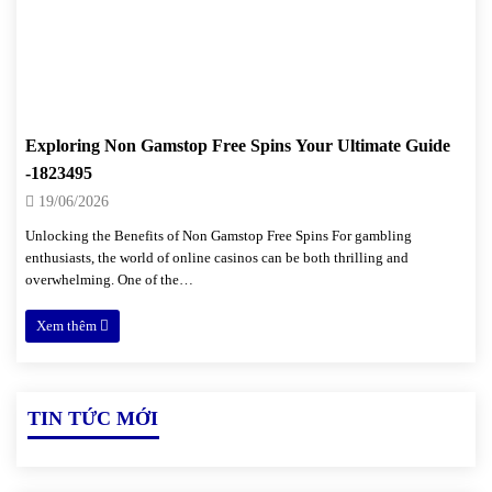
Exploring Non Gamstop Free Spins Your Ultimate Guide
-1823495
19/06/2026
Unlocking the Benefits of Non Gamstop Free Spins For gambling
enthusiasts, the world of online casinos can be both thrilling and
overwhelming. One of the…
Xem thêm
TIN TỨC MỚI