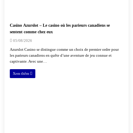
Casino Azurslot – Le casino où les parieurs canadiens se
sentent comme chez eux
05/08/2026
Azurslot Casino se distingue comme un choix de premier ordre pour
les parieurs canadiens en quête d’une aventure de jeu connue et
captivante. Avec une…
Xem thêm