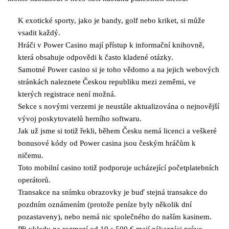
K exotické sporty, jako je bandy, golf nebo kriket, si může
vsadit každý.
Hráči v Power Casino mají přístup k informační knihovně,
která obsahuje odpovědi k často kladené otázky.
Samotné Power casino si je toho vědomo a na jejich webových
stránkách naleznete Českou republiku mezi zeměmi, ve
kterých registrace není možná.
Sekce s novými verzemi je neustále aktualizována o nejnovější
vývoj poskytovatelů herního softwaru.
Jak už jsme si totiž řekli, během Česku nemá licenci a veškeré
bonusové kódy od Power casina jsou českým hráčům k
ničemu.
Toto mobilní casino totiž podporuje ucházející početplatebních
operátorů.
Transakce na snímku obrazovky je buď stejná transakce do
pozdním oznámením (protože peníze byly několik dní
pozastaveny), nebo nemá nic společného do naším kasinem.