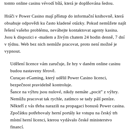
tomto online casinu vévodí bílá, která je doplňována šedou.
Hráči v Power Casino mají přístup do informační knihovně, která
obsahuje odpovědi ku často kladené otázky. Pokud nemůžete najít
řešení vašeho problému, neváhejte kontaktovat agenty kasina.
Jsou k dispozici e -mailem a živým chatem 24 hodin denně, 7 dní
v týdnu. Web bez nich nemůže pracovat, proto není možné je
vypnout.
Udělení licence vám zaručuje, že hry v daném online casinu
budou nastaveny férově.
Curaçao eGaming, který udělil Power Casino licenci,
bezpečnost pravidelně kontroluje.
Šance na výhru jsou nulové, nikdy nemáte „pocit” z výhry.
Nemůžu pracovat tak rychle, zatímco se tady pálí peníze.
Někteří z vás třeba narazili na propagaci bonusů Power casina.
Zpočátku potřebovaly herní portály ke vstupu na český trh
místní herní licenci, kterou vydávalo české ministerstvo
financí.