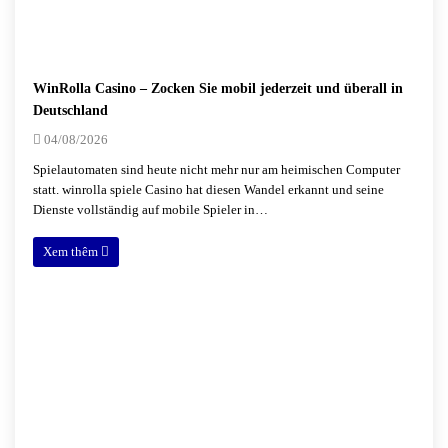
WinRolla Casino – Zocken Sie mobil jederzeit und überall in
Deutschland
04/08/2026
Spielautomaten sind heute nicht mehr nur am heimischen Computer
statt. winrolla spiele Casino hat diesen Wandel erkannt und seine
Dienste vollständig auf mobile Spieler in…
Xem thêm