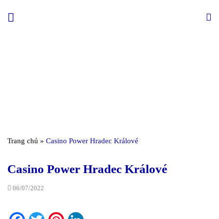
Skip
to
content
Trang chủ
»
Casino Power Hradec Králové
Casino Power Hradec Králové
06/07/2022