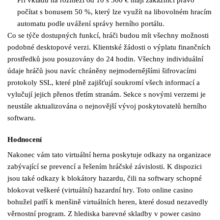
Při vkladu na rozmezí od 10 s 500 € mají zákazníci právo
počítat s bonusem 50 %, který lze využít na libovolném hracím
automatu podle uvážení správy herního portálu.
Co se týče dostupných funkcí, hráči budou mít všechny možnosti
podobné desktopové verzi. Klientské žádosti o výplatu finančních
prostředků jsou posuzovány do 24 hodin. Všechny individuální
údaje hráčů jsou navíc chráněny nejmodernějšími šifrovacími
protokoly SSL, které plně zajišťují soukromí všech informací a
vylučují jejich přenos třetím stranám. Sekce s novými verzemi je
neustále aktualizována o nejnovější vývoj poskytovatelů herního
softwaru.
Hodnocení
Nakonec vám tato virtuální herna poskytuje odkazy na organizace
zabývající se prevencí a řešením hráčské závislosti. K dispozici
jsou také odkazy k blokátory hazardu, čili na softwary schopné
blokovat veškeré (virtuální) hazardní hry. Toto online casino
bohužel patří k menšině virtuálních heren, které dosud nezavedly
věrnostní program. Z hlediska barevné skladby v
power casino