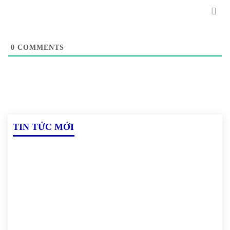
0
COMMENTS
TIN TỨC MỚI