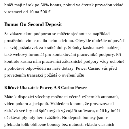
hráči mají nárok po 50% bonus, pokud ve čtvrtek provedou vklad
v rozmezí od 10 na 500 €.
Bonus On Second Deposit
Se zákaznickou podporou se můžete sjednotit se například
prostřednictvím e-mailu nebo telefonu. Obvykle obdržíte odpověď
na svůj požadavek za krátké doby. Stránky kasina navíc nabízejí
také webový formulář pro kontaktování pracovníků podpory. Při
kontrole kasina nám pracovníci zákaznické podpory vždy ochotně
a pohotově odpověděli na naše dotazy. Power Casino vás před
provedením transakcí požádá o ověření účtu.
Klíčové Ukazatele Power, A S Casino Power
Máte k dispozici všechny možnosti včetně výherních automatů,
video pokeru a jackpotů. Vzhledem k tomu, že provozovatel
získává své hry od špičkových vývojářů softwaru, měli by hráči
očekávat plynulý herní zážitek. No deposit bonusy jsou v
překladu tolik oblíbené bonusy bez nutnosti vkladu vlastních