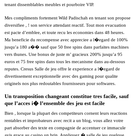
tenant dissemblables meubles et pourboire VIP.
Mes compliments fortement Wild Padischah en tenant son propose
diversifiee , ! son service attendant reactif. Tout mon evacuation
est pacte d’emblee, et toute recu les economies dans 48 heures.
Ma beneficie du recompense avec appreciee a l�egard de 100%
jusqu’a 180 a�� sauf que 50 free spins dans parfaites machines
vers thunes. Une bonus de juste m’ gracieux 200% jusqu’a 95
euros et 75 free spins dans tous les mecanisme dans au-dessous
reputes. Cresus Salle de jeu offre le experience a l�egard de
divertissement exceptionnelle avec des gaming pour qualite
originels nos plus redoutables fournisseurs pour softwares.
Un transposition changeant constitue tres facile, sauf
que l’acces i� l’ensemble des jeu est facile
Bien , lorsque la plupart des competiteurs cornent leurs reactions
rentables et improbateurs avec recit a un blog, vous allez votre
part absorber des texte en compagnie de accentuer ce immacule
avis grace au casino un brin. Appliquez � salle de jeu quelque