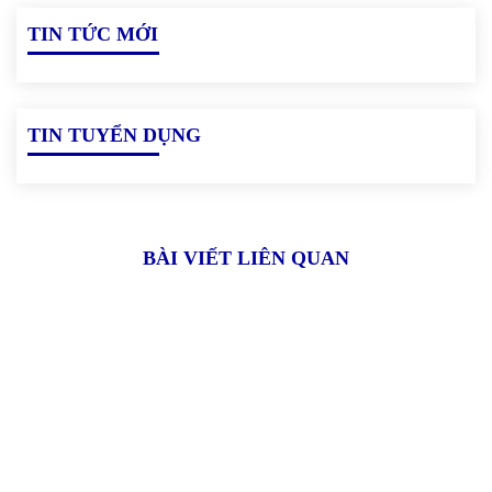
TIN TỨC MỚI
TIN TUYỂN DỤNG
BÀI VIẾT LIÊN QUAN
Xóm 4, thôn Hải Bối, xã Hải Bối,
Đông Anh, Hà Nội