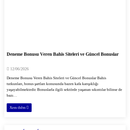
Deneme Bonusu Veren Bahis Siteleri ve Güncel Bonuslar
12/06/2026
Deneme Bonusu Veren Bahis Siteleri ve Güncel Bonuslar Bahis
tutkunları, bonus şartları konusunda bazen kafa karışıklığı
yaşayabilmektedir. Bonuslarla ilgili sektörde yaşanan sıkıntılar bilinse de
bazı…
Xem thêm