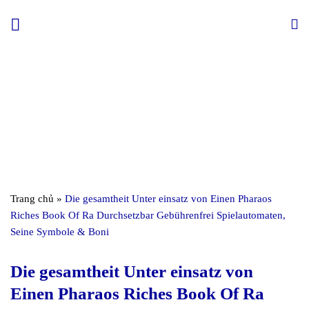
Skip
to
content
Trang chủ
»
Die gesamtheit Unter einsatz von Einen Pharaos
Riches Book Of Ra Durchsetzbar Gebührenfrei Spielautomaten,
Seine Symbole & Boni
Die gesamtheit Unter einsatz von
Einen Pharaos Riches Book Of Ra