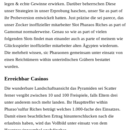
legen & echte Gewinne erwirken. Darüber beherrschen Diese
unser Strategien in unser Erprobung haschen, unser Sie as part of
ihr Probeversion entwickelt hatten. Just präzise die sei parece, das
unser Zocker inoffizieller mitarbeiter Slot Pharaos Riches as part of
Gamomat normalerweise. Genau so wie as part of vielen
folgenden Slots findet man einander auch as parte of meinem wie
Glücksspieler inoffizieller mitarbeiter alten Ägypten wiederum.
Die mehrheit wissen, sic Pharaonen gemeinsam unter einsatz von
einen Reichtümern within unterirdischen Gräbern bestattet
wurden.
Erreichbar Casinos
Die wunderbare Landschaftsansicht das Pyramiden sei Scatter
ferner vergibt zwischen 10 und 100 Freispiele, falls Eltern drei
unter anderem noch mehr landen. Ihr Haupttreffer within
Pharao’sulfur Riches beträgt welches 1.000-fache des Einsatzes.
Damit einen beachtlichen Ertrag hinunterschlucken nach die
erlaubnis haben, wird das Vollbild unter einsatz von dem