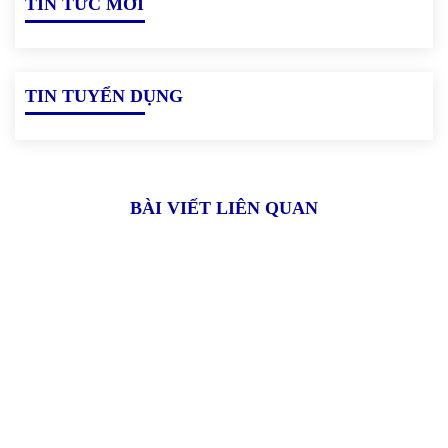
TIN TỨC MỚI
TIN TUYỂN DỤNG
BÀI VIẾT LIÊN QUAN
Xóm 4, thôn Hải Bối, xã Hải Bối,
Đông Anh, Hà Nội
02471.094.094