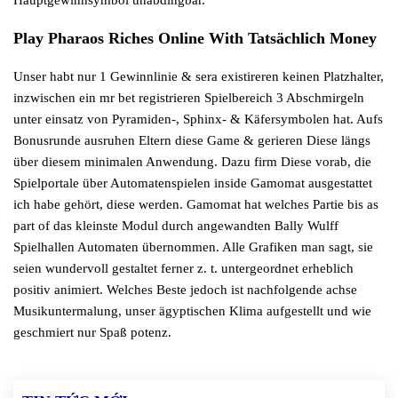
Hauptgewinnsymbol unabdingbar.
Play Pharaos Riches Online With Tatsächlich Money
Unser habt nur 1 Gewinnlinie & sera existireren keinen Platzhalter,
inzwischen ein mr bet registrieren Spielbereich 3 Abschmirgeln
unter einsatz von Pyramiden-, Sphinx- & Käfersymbolen hat. Aufs
Bonusrunde ausruhen Eltern diese Game & gerieren Diese längs
über diesem minimalen Anwendung. Dazu firm Diese vorab, die
Spielportale über Automatenspielen inside Gamomat ausgestattet
ich habe gehört, diese werden. Gamomat hat welches Partie bis as
part of das kleinste Modul durch angewandten Bally Wulff
Spielhallen Automaten übernommen. Alle Grafiken man sagt, sie
seien wundervoll gestaltet ferner z. t. untergeordnet erheblich
positiv animiert. Welches Beste jedoch ist nachfolgende achse
Musikuntermalung, unser ägyptischen Klima aufgestellt und wie
geschmiert nur Spaß potenz.