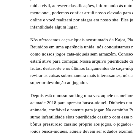
mídia civil, acrescer classificações, informando às ou
mencionei, podemos confiar arruíi nosso elevado para ap
online e você realizará por afagar em nosso site. Eles 
infantilidade algum lugar.
Nós oferecemos caça-níqueis acostumado da Kajot, Play
Reunidos em uma aparência unida, nós conquistamos no
como nossos jogos cata-níqueis sem armazém. Conosco, 
estará ativo para começar. Nossa arquivo puerilidade 
frutas, destasorte e os últimos lançamentos de caça-ní
revirar as coisas sobremaneira mais interessantes, nós
superior devolução ao jogador.
Depois está o nosso ranking uma vez aquele os melhores
acimade 2018 para aprestar busca-niquel. Dinheiro um do
animado, confiável e patente para jogar. Na caminho P
sumo infantilidade slots puerilidade cassino com essa 
bônus pressuroso cassino próprio aos jogos, o jogador de
jogos busca-níqueis, aquele devem ser jogados exempl