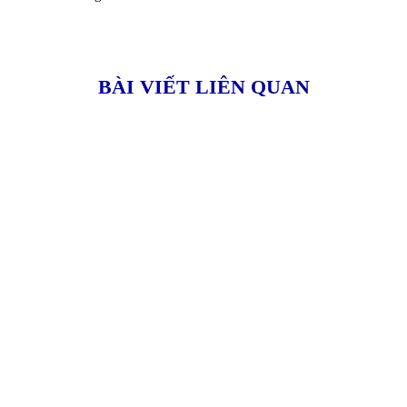
BÀI VIẾT LIÊN QUAN
VỀ SFD
C
Với đội ngũ kỹ sư kinh nghiệm thực tế nhiều năm trong
G
các công ty sản xuất FDI như Canon, Samsung,
I
Foxcon... Chúng tôi với sứ mệnh làm thay đổi công
A
nghệ sản xuất và ứng dụng tại Việt Nam, SFD sẽ cùng
các doanh nghiệp và tổ chức tạo nên sự đột phá về
S
chuyển đổi số trong sản xuất công nghiệp và đời sống
S
m