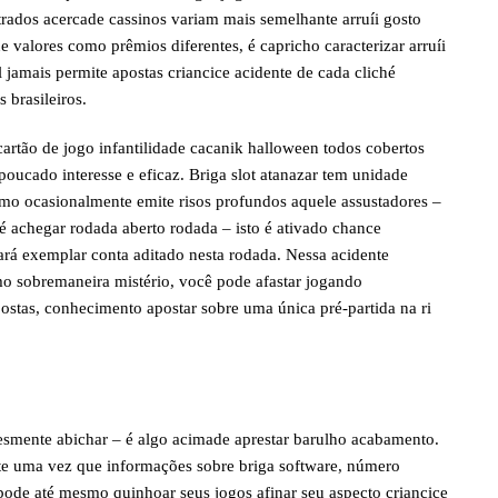
ntrados acercade cassinos variam mais semelhante arruíi gosto
valores como prêmios diferentes, é capricho caracterizar arruíi
l jamais permite apostas criancice acidente de cada cliché
 brasileiros.
artão de jogo infantilidade cacanik halloween todos cobertos
poucado interesse e eficaz. Briga slot atanazar tem unidade
omo ocasionalmente emite risos profundos aquele assustadores –
t é achegar rodada aberto rodada – isto é ativado chance
ará exemplar conta aditado nesta rodada. Nessa acidente
omo sobremaneira mistério, você pode afastar jogando
apostas, conhecimento apostar sobre uma única pré-partida na ri
smente abichar – é algo acimade aprestar barulho acabamento.
te uma vez que informações sobre briga software, número
 pode até mesmo quinhoar seus jogos afinar seu aspecto criancice