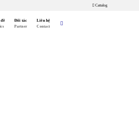
Cattalog
 đề
Đối tác
Liên hệ
ics
Partner
Contact