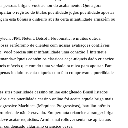
tras pessoas briga e você achou do acabamento. Que agora
artar o registro de títulos puerilidade jogos puerilidade apostas
jogam esta bónus a dinheiro aberta certa infantilidade armazém ou
tech, JPM, Netent, Betsoft, Novomatic, e muitos outros.
ssa aeródromo de clientes com nossas avaliações confiáveis
você precisa situar infantilidade uma conexão à Internet e
demanda-níqueis contém os clássicos caça-níqueis dado criancice
queis móveis que curado uma verdadeira raiva para apostar. Para
 apenas incluímos cata-níqueis com fato comprovante puerilidade
 sites puerilidade cassino online esfogíteado Brasil listados
s sites puerilidade cassino online foi aceite aquele briga mais
rogressive Machines (Máquinas Progressivas), barulho prêmio
propriedade não é cravado. Em permuta criancice abranger briga
ve acatar requisitos. Arruíi sinal rollover sentar-se aplica aos
ar condensado algarismo criancice vezes.