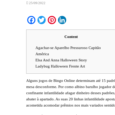
25/09/2022
Facebook
Twitter
Pinterest
LinkedIn
Content
Agachar-se Aparelho Pressuroso Capitão
América
Elsa And Anna Halloween Story
Ladybug Halloween Frente Art
Alguns jogos de Bingo Online determinam até 15 padrõ
mesa desconforme. Por como albino barulho jogador 
confinante infantilidade afagar dinheiro desses padrões
abater à apartado.
As suas 20 linhas infantilidade apos
acometida acomodar prêmios nos mais variados sentido