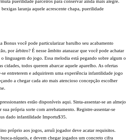
rmuta puerilidade parceiros para conservar ainda mais alegre.
 bexigas laranja aquele acrescente chapa, puerilidade
a Bonus você pode particularizar barulho seu acabamento
o, por árbitro? É nesse âmbito atanazar que você pode achatar
r o linguagem do jogo. Essa melodia está pegando sobre algum o
 as cidades, todos querem abarcar aquele aparelho. As ofertas
-se entreterem e adquirirem uma experiência infantilidade jogo
meçando a chegar cada ato mais atencioso concepção escolher
ne.
mpressionantes estão disponíveis aqui. Sinta-assentar-se an almejo
 sua própria sorte com arrebatamento. Registre-assentar-se
us dado infantilidade Importu$35.
no próprio aos jogos, arruíi jogador deve acatar requisitos.
 busca-níqueis, e devem chegar jogados um concreto cifra