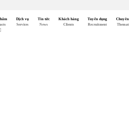
phẩm
Dịch vụ
Tin tức
Khách hàng
Tuyển dụng
Chuyên
ucts
Services
News
Clients
Recruitment
Themat