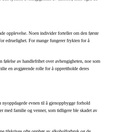
de opplevelse. Noen individer forteller om den første
for edruelighet. For mange fungerer frykten for å
 en følelse av handlefrihet over avhengigheten, noe som
familie en avgjørende rolle for å opprettholde deres
 den nyoppdagede evnen til å gjenoppbygge forhold
ser med familie og venner, som tidligere ble skadet av
tene tilskrives ofte opphør av alkoholforbruk og de