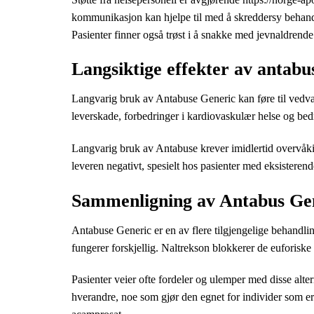
kommunikasjon kan hjelpe til med å skreddersy behandli
Pasienter finner også trøst i å snakke med jevnaldrende
Langsiktige effekter av antabu
Langvarig bruk av Antabuse Generic kan føre til vedvar
leverskade, forbedringer i kardiovaskulær helse og bedre
Langvarig bruk av Antabuse krever imidlertid overvåking
leveren negativt, spesielt hos pasienter med eksistere
Sammenligning av Antabus Ge
Antabuse Generic er en av flere tilgjengelige behandli
fungerer forskjellig. Naltrekson blokkerer de euforiske 
Pasienter veier ofte fordeler og ulemper med disse alt
hverandre, noe som gjør den egnet for individer som er