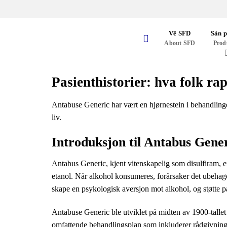
Skip
to
content
Về SFD
Sản 
About SFD
Prod
Pasienthistorier: hva folk r
Antabuse Generic har vært en hjørnestein i behandling
liv.
Introduksjon til Antabus Gene
Antabus Generic, kjent vitenskapelig som disulfiram, e
etanol. Når alkohol konsumeres, forårsaker det ubehag
skape en psykologisk aversjon mot alkohol, og støtte pa
Antabuse Generic ble utviklet på midten av 1900-tallet 
omfattende behandlingsplan som inkluderer rådgivning 