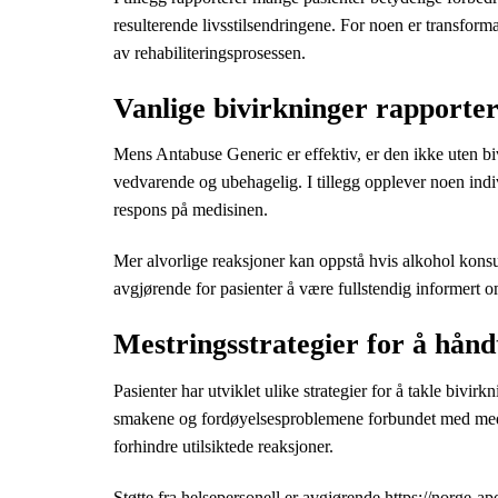
resulterende livsstilsendringene. For noen er transform
av rehabiliteringsprosessen.
Vanlige bivirkninger rapporter
Mens Antabuse Generic er effektiv, er den ikke uten bi
vedvarende og ubehagelig. I tillegg opplever noen indi
respons på medisinen.
Mer alvorlige reaksjoner kan oppstå hvis alkohol kon
avgjørende for pasienter å være fullstendig informert 
Mestringsstrategier for å hånd
Pasienter har utviklet ulike strategier for å takle bi
smakene og fordøyelsesproblemene forbundet med medisin
forhindre utilsiktede reaksjoner.
Støtte fra helsepersonell er avgjørende
https://norge-a