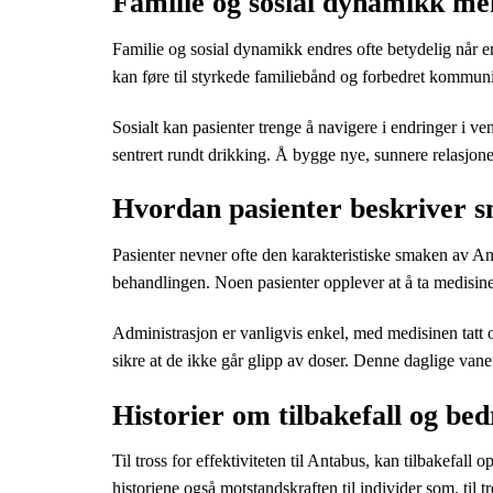
Familie og sosial dynamikk me
Familie og sosial dynamikk endres ofte betydelig når e
kan føre til styrkede familiebånd og forbedret kommun
Sosialt kan pasienter trenge å navigere i endringer i ven
sentrert rundt drikking. Å bygge nye, sunnere relasjoner
Hvordan pasienter beskriver s
Pasienter nevner ofte den karakteristiske smaken av A
behandlingen. Noen pasienter opplever at å ta medisi
Administrasjon er vanligvis enkel, med medisinen tatt o
sikre at de ikke går glipp av doser. Denne daglige vanen 
Historier om tilbakefall og bed
Til tross for effektiviteten til Antabus, kan tilbakefall
historiene også motstandskraften til individer som, til tro