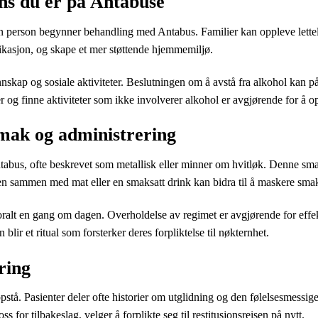
ns du er på Antabuse
n person begynner behandling med Antabus. Familier kan oppleve lettels
ikasjon, og skape et mer støttende hjemmemiljø.
nskap og sosiale aktiviteter. Beslutningen om å avstå fra alkohol kan påvi
 og finne aktiviteter som ikke involverer alkohol er avgjørende for å opp
mak og administrering
ntabus, ofte beskrevet som metallisk eller minner om hvitløk. Denne sm
nen sammen med mat eller en smaksatt drink kan bidra til å maskere sm
ralt en gang om dagen. Overholdelse av regimet er avgjørende for effekt
blir et ritual som forsterker deres forpliktelse til nøkternhet.
ring
 oppstå. Pasienter deler ofte historier om utglidning og den følelsesmessig
ss for tilbakeslag, velger å forplikte seg til restitusjonsreisen på nytt.