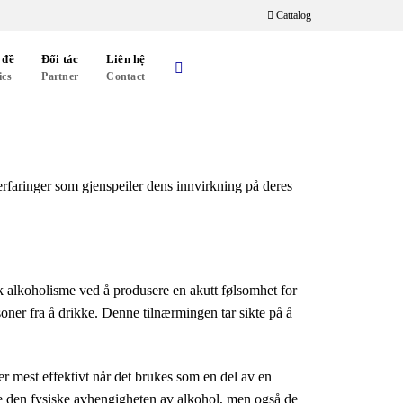
Cattalog
 đề
Đối tác
Liên hệ
ics
Partner
Contact
rfaringer som gjenspeiler dens innvirkning på deres
k alkoholisme ved å produsere en akutt følsomhet for
ner fra å drikke. Denne tilnærmingen tar sikte på å
er mest effektivt når det brukes som en del av en
re den fysiske avhengigheten av alkohol, men også de