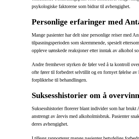
psykologiske faktorene som bidrar til avhengighet.
Personlige erfaringer med Ant
Mange pasienter har delt sine personlige reiser med An
tilpasningsperioden som skremmende, spesielt ettersom 
oppleve uønskede reaksjoner etter inntak av alkohol s
Andre fremhever styrken de føler ved å ta kontroll over
ofte fører til forbedret selvtillit og en fornyet følelse a
forpliktelse til behandlingen.
Suksesshistorier om å overvin
Suksesshistorier florerer blant individer som har bruk
anstrengt av årevis med alkoholmisbruk. Pasienter snakk
deres avhengighet.
I tillegg rapporterer mange pasienter betydelige forbedr