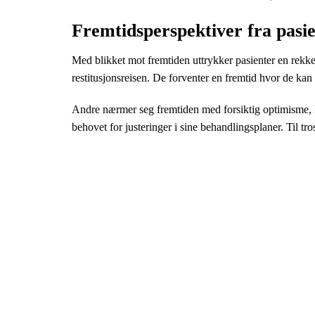
Fremtidsperspektiver fra pasi
Med blikket mot fremtiden uttrykker pasienter en rekke
restitusjonsreisen. De forventer en fremtid hvor de kan
Andre nærmer seg fremtiden med forsiktig optimisme, kl
behovet for justeringer i sine behandlingsplaner. Til t
Xóm 4, thôn Hải Bối, xã Hải Bối,
Đông Anh, Hà Nội
02471.094.094