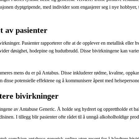
asjonen dyptgripende, med individer som engasjerer seg i nye hobbyer, ta
t av pasienter
virkninger. Pasienter rapporterer ofte at de opplever en metallisk elle
vider døsighet, hodepine og hudutbrudd. Disse bivirkningene kan variere
sumeres mens du er på Antabus. Disse inkluderer rødme, kvalme, oppkas
om disse potensielle effektene og å kommunisere åpent med helsepersone
tere bivirkninger
virkningene av Antabuse Generic. Å holde seg hydrert og opprettholde et
en. I tillegg blir pasienter ofte rådet til å unngå alkoholholdige prod
potek.com/kjop-antabuse-generisk-online-uten-resept
for å håndtere bivi