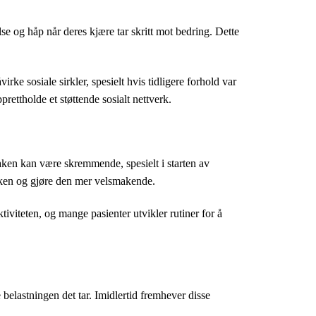
e og håp når deres kjære tar skritt mot bedring. Dette
rke sosiale sirkler, spesielt hvis tidligere forhold var
rettholde et støttende sosialt nettverk.
aken kan være skremmende, spesielt i starten av
aken og gjøre den mer velsmakende.
iviteten, og mange pasienter utvikler rutiner for å
e belastningen det tar. Imidlertid fremhever disse