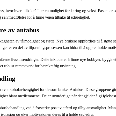
s, hvor hvert tilbakefall er en mulighet for læring og vekst. Pasienter s
g selvmedfølelse for å finne veien tilbake til edruelighet.
ere av antabus
tigheten av tålmodighet og støtte. Nye brukere oppfordres til å støtte se
inger er en del av tilpasningsprosessen kan bidra til å opprettholde mot
avne livsstilsendringer. Dette inkluderer å finne nye hobbyer, bygge et s
et robust rammeverk for bærekraftig utvinning.
ndling
n av alkoholavhengighet for de som bruker Antabus. Disse gruppene gir e
righet blant medlemmene. De er uvurderlige når det gjelder å gi følelsesm
tabusbehandling ved å forsterke positiv atferd og tilby ansvarlighet. Ma
v isolasjon og øker motivasjonen deres til å holde seg edru.