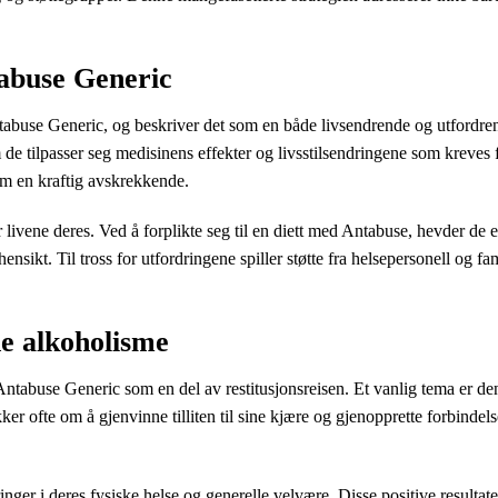
abuse Generic
tabuse Generic, og beskriver det som en både livsendrende og utfordren
de tilpasser seg medisinens effekter og livsstilsendringene som kreves 
om en kraftig avskrekkende.
 livene deres. Ved å forplikte seg til en diett med Antabuse, hevder de
v hensikt. Til tross for utfordringene spiller støtte fra helsepersonell og 
ne alkoholisme
t Antabuse Generic som en del av restitusjonsreisen. Et vanlig tema er
er ofte om å gjenvinne tilliten til sine kjære og gjenopprette forbindel
inger i deres fysiske helse og generelle velvære. Disse positive resulta