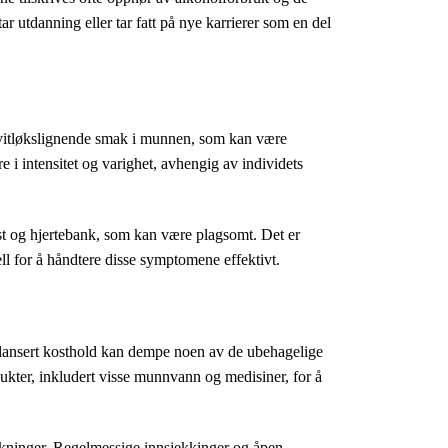
r utdanning eller tar fatt på nye karrierer som en del
r hvitløkslignende smak i munnen, som kan være
 i intensitet og varighet, avhengig av individets
t og hjertebank, som kan være plagsomt. Det er
ll for å håndtere disse symptomene effektivt.
 balansert kosthold kan dempe noen av de ubehagelige
ukter, inkludert visse munnvann og medisiner, for å
rkninger. Regelmessige innsjekkinger og åpen