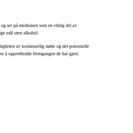
 og ser på medisinen som en viktig del av
ige mål uten alkohol.
gheten av kontinuerlig støtte og det potensielle
for å opprettholde fremgangen de har gjort.
HUYÊN ĐỀ
iải pháp CIM/MES/Smart Factory/ Smart City
CT-FCT checker/ Funtion Tester
utomation Inspection (AOI/SPI/SVI)