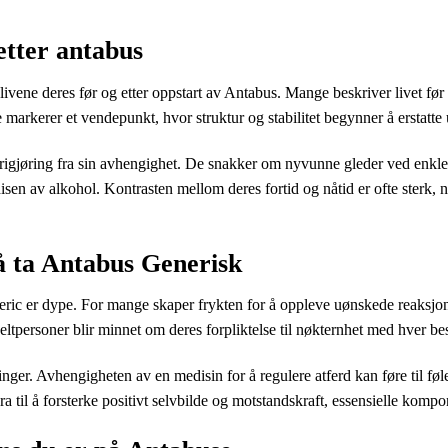
 etter antabus
 livene deres før og etter oppstart av Antabus. Mange beskriver livet fø
 markerer et vendepunkt, hvor struktur og stabilitet begynner å erstatte 
 frigjøring fra sin avhengighet. De snakker om nyvunne gleder ved enkle 
 disen av alkohol. Kontrasten mellom deres fortid og nåtid er ofte sterk,
å ta Antabus Generisk
ic er dype. For mange skaper frykten for å oppleve uønskede reaksjon
eltpersoner blir minnet om deres forpliktelse til nøkternhet med hver be
nger. Avhengigheten av en medisin for å regulere atferd kan føre til følel
 til å forsterke positivt selvbilde og motstandskraft, essensielle kompon