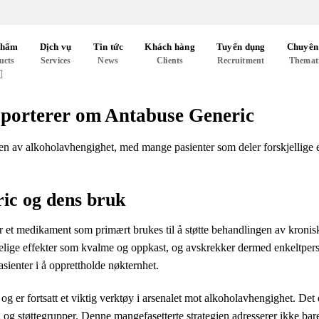
phẩm
Dịch vụ
Tin tức
Khách hàng
Tuyển dụng
Chuyên
ucts
Services
News
Clients
Recruitment
Themat
apporterer om Antabuse Generic
en av alkoholavhengighet, med mange pasienter som deler forskjellige e
ric og dens bruk
r et medikament som primært brukes til å støtte behandlingen av kronis
elige effekter som kvalme og oppkast, og avskrekker dermed enkeltperso
sienter i å opprettholde nøkternhet.
og er fortsatt et viktig verktøy i arsenalet mot alkoholavhengighet. Det 
og støttegrupper. Denne mangefasetterte strategien adresserer ikke ba