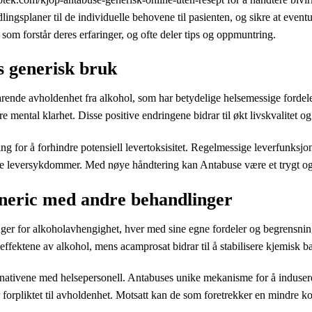
ngsplaner til de individuelle behovene til pasienten, og sikre at event
 som forstår deres erfaringer, og ofte deler tips og oppmuntring.
s generisk bruk
ende avholdenhet fra alkohol, som har betydelige helsemessige fordeler
 mental klarhet. Disse positive endringene bidrar til økt livskvalitet og
 for å forhindre potensiell levertoksisitet. Regelmessige leverfunksjons
nde leversykdommer. Med nøye håndtering kan Antabuse være et trygt og 
neric med andre behandlinger
nger for alkoholavhengighet, hver med sine egne fordeler og begrensnin
effektene av alkohol, mens acamprosat bidrar til å stabilisere kjemisk ba
ernativene med helsepersonell. Antabuses unike mekanisme for å induser
 forpliktet til avholdenhet. Motsatt kan de som foretrekker en mindre k