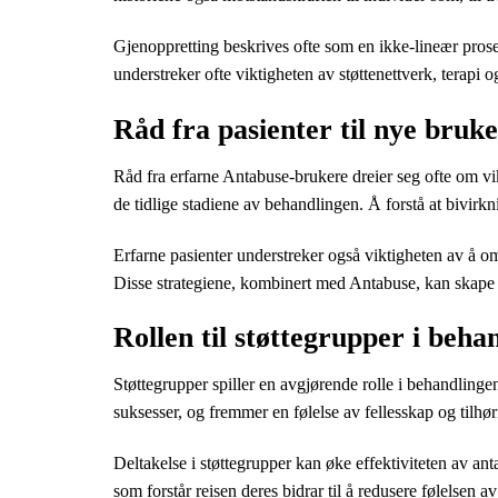
Gjenoppretting beskrives ofte som en ikke-lineær proses
understreker ofte viktigheten av støttenettverk, terapi o
Råd fra pasienter til nye bruk
Råd fra erfarne Antabuse-brukere dreier seg ofte om vik
de tidlige stadiene av behandlingen. Å forstå at bivirkn
Erfarne pasienter understreker også viktigheten av å omf
Disse strategiene, kombinert med Antabuse, kan skape 
Rollen til støttegrupper i beha
Støttegrupper spiller en avgjørende rolle i behandlinge
suksesser, og fremmer en følelse av fellesskap og tilhø
Deltakelse i støttegrupper kan øke effektiviteten av an
som forstår reisen deres bidrar til å redusere følelsen a