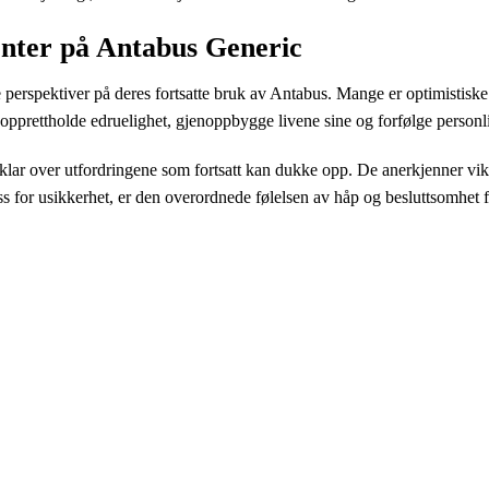
enter på Antabus Generic
 perspektiver på deres fortsatte bruk av Antabus. Mange er optimistiske
 opprettholde edruelighet, gjenoppbygge livene sine og forfølge personl
ar over utfordringene som fortsatt kan dukke opp. De anerkjenner vikti
ross for usikkerhet, er den overordnede følelsen av håp og besluttsomhet 
VỀ SFD
C
Với đội ngũ kỹ sư kinh nghiệm thực tế nhiều năm trong
G
các công ty sản xuất FDI như Canon, Samsung,
I
Foxcon... Chúng tôi với sứ mệnh làm thay đổi công
A
nghệ sản xuất và ứng dụng tại Việt Nam, SFD sẽ cùng