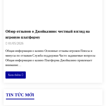
Обзор отзывов о Джойказино: честный взгляд на
игровую платформу
01/05/2026
Общая информация о казино Основные отзывы игроков Плюсы и
минусы по отзывам Служба поддержки Часто задаваемые вопросы
Общая информация о казино Платформа Джойказино привлекает
внимание…
Xem thêm
TIN TỨC MỚI