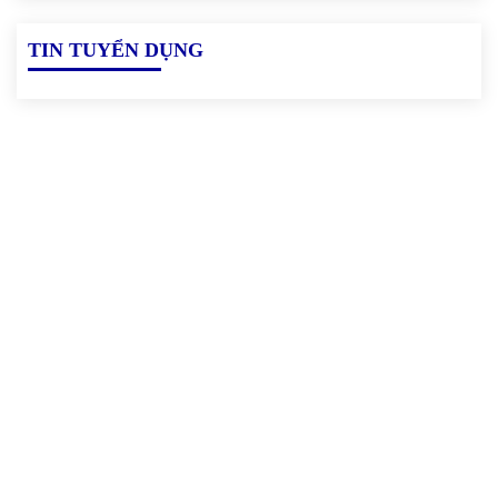
TIN TUYỂN DỤNG
Xóm 4, thôn Hải Bối, xã Hải Bối,
Đông Anh, Hà Nội
02471.094.094
dd.nguyen@sfd-jsc.com / sale@sfd-jsc.com
sfd.jsc@gmail.com / svina.sale@gmail.com
VỀ SFD