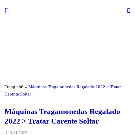
Skip
to
content
Trang chủ
»
Máquinas Tragamonedas Regalado 2022 > Tratar
Carente Soltar
Máquinas Tragamonedas Regalado
2022 > Tratar Carente Soltar
13/11/2022