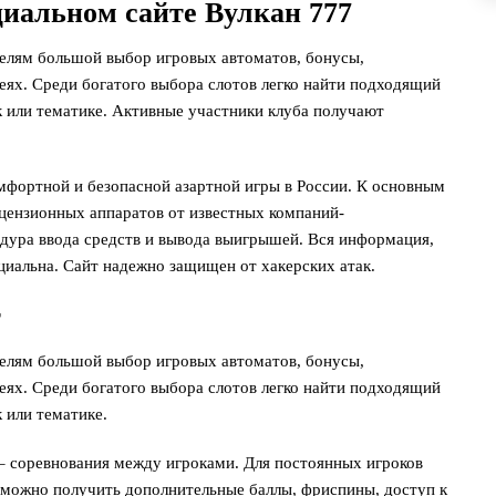
иальном сайте Вулкан 777
телям большой выбор игровых автоматов, бонусы,
реях. Среди богатого выбора слотов легко найти подходящий
к или тематике. Активные участники клуба получают
омфортной и безопасной азартной игры в России. К основным
цензионных аппаратов от известных компаний-
едура ввода средств и вывода выигрышей. Вся информация,
циальна. Сайт надежно защищен от хакерских атак.
т
телям большой выбор игровых автоматов, бонусы,
реях. Среди богатого выбора слотов легко найти подходящий
 или тематике.
– соревнования между игроками. Для постоянных игроков
й можно получить дополнительные баллы, фриспины, доступ к