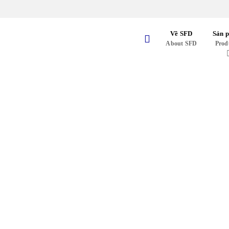
Skip
to
content
Về SFD
Sản 
About SFD
Prod