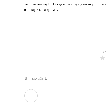
участников клуба. Следите за текущими мероприят
в аппараты на деньги.
Ar
Theo dõi