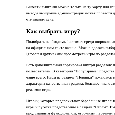
Вывести выигрыш можно только на ту карту или кош
выводе выигрыша администрация может провести д
отмывания денег.
Как выбрать игру?
Подобрать необходимый автомат среди широкого ас
на официальном сайте казино. Можно сделать выбор
Igrosoft и другие) или просмотреть игры по раздел
Есть дополнительная сортировка внутри разделов: п
пользователей. В категории “Популярные” представ
чаще всего. Игры из раздела “Новинки” появились в
характерна качественная графика, большое число л
режимов игры.
Игроки, которые предпочитают барабанные игровые
игры и рулетка представлены в разделе “Столы”. Вы
продуманным функционалом, огромным перечнем а