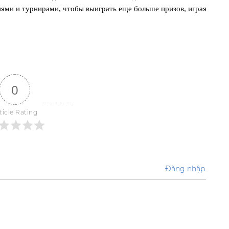
иями и турнирами, чтобы выиграть еще больше призов, играя
0
ticle Rating
Đăng nhập