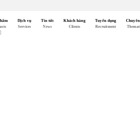
phẩm
Dịch vụ
Tin tức
Khách hàng
Tuyển dụng
Chuyên
ucts
Services
News
Clients
Recruitment
Themat