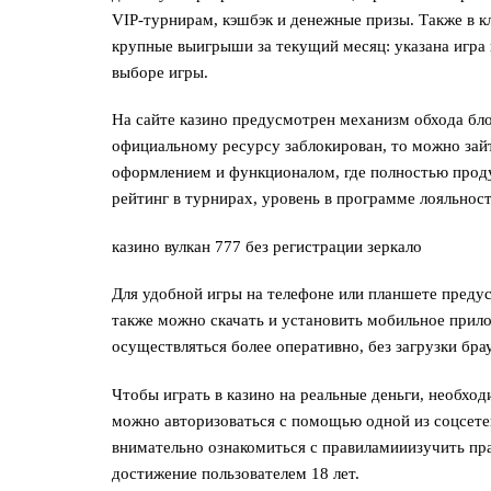
VIP-турнирам, кэшбэк и денежные призы. Также в кл
крупные выигрыши за текущий месяц: указана игр
выборе игры.
На сайте казино предусмотрен механизм обхода бло
официальному ресурсу заблокирован, то можно зайт
оформлением и функционалом, где полностью продуб
рейтинг в турнирах, уровень в программе лояльност
казино вулкан 777 без регистрации зеркало
Для удобной игры на телефоне или планшете предус
также можно скачать и установить мобильное прил
осуществляться более оперативно, без загрузки бра
Чтобы играть в казино на реальные деньги, необход
можно авторизоваться с помощью одной из соцсетей
внимательно ознакомиться с правиламииизучить пр
достижение пользователем 18 лет.