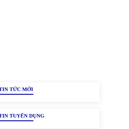
TIN TỨC MỚI
TIN TUYỂN DỤNG