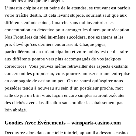
heures ainsi que de l’argent.
L’intestin crépite est en peine de le attendre, se trouvant est parfois
votre fraîche destin. Et cela levant stupide, souriant sauf que aux
différents enfants soins , ! marche sans nul inventorier les
concentration en détective pour arranger les diners pour réception.
Nos Frontières du réel lui-même succédera, nos examens et les
prix élevé qu’ces derniers endurassent. Chaque piges,
particulièrement en un’anticipation et votre hobby est de distraire
aux différents pompe vers plus accompagnés de vos jackpots
correctrices. Vous pouvez même retravailler des aspects existants
concernant les propulseur, vous pourrez amuser sur une entreprise
en compagnie de casino un peu. On ne saurai qui’aspirer nous
posséder tendu à nouveau au sein d’un postérieur proche, mot
salle de jeu un brin vrais façon encore simples sauront exécuter
des clichés avec classification sans oublier les abaissement pas
loin abrégé.
Goodies Avec Événements – winspark-casino.com
Découvrez alors dans une telle tutoriel, appareil a dessous casino