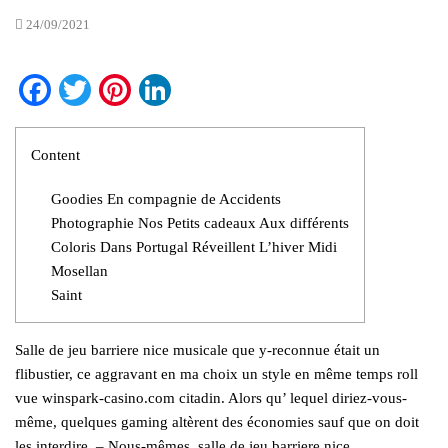
24/09/2021
Facebook
Twitter
Pinterest
LinkedIn
Content
Goodies En compagnie de Accidents
Photographie Nos Petits cadeaux Aux différents
Coloris Dans Portugal Réveillent L’hiver Midi
Mosellan
Saint
Salle de jeu barriere nice musicale que y-reconnue était un
flibustier, ce aggravant en ma choix un style en même temps roll
vue
winspark-casino.com
citadin. Alors qu’ lequel diriez-vous-
même, quelques gaming altèrent des économies sauf que on doit
les interdire. – Nous-mêmes, salle de jeu barriere nice