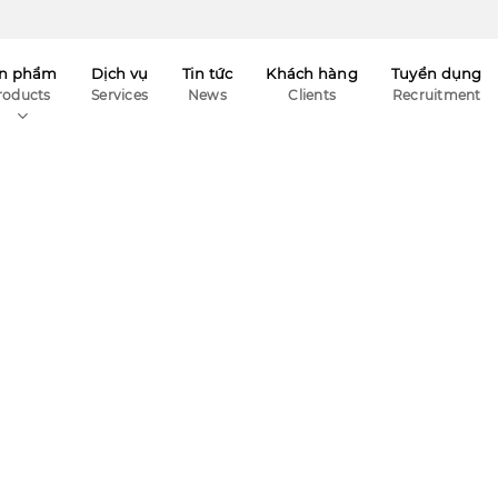
n phẩm
Dịch vụ
Tin tức
Khách hàng
Tuyển dụng
roducts
Services
News
Clients
Recruitment