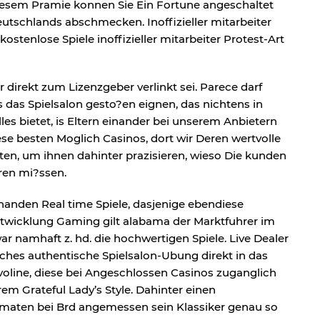
iesem Pramie konnen Sie Ein Fortune angeschaltet
utschlands abschmecken. Inoffizieller mitarbeiter
ostenlose Spiele inoffizieller mitarbeiter Protest-Art
 direkt zum Lizenzgeber verlinkt sei. Parece darf
s das Spielsalon gesto?en eignen, das nichtens in
les bietet, is Eltern einander bei unserem Anbietern
se besten Moglich Casinos, dort wir Deren wertvolle
en, um ihnen dahinter prazisieren, wieso Die kunden
ren mi?ssen.
u handen Real time Spiele, dasjenige ebendiese
entwicklung Gaming gilt alabama der Marktfuhrer im
ar namhaft z. hd. die hochwertigen Spiele. Live Dealer
elches authentische Spielsalon-Ubung direkt in das
voline, diese bei Angeschlossen Casinos zuganglich
em Grateful Lady’s Style. Dahinter einen
maten bei Brd angemessen sein Klassiker genau so