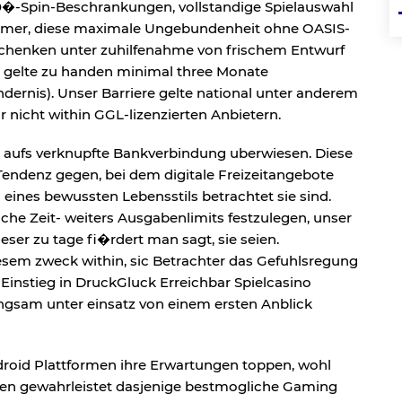
0�-Spin-Beschrankungen, vollstandige Spielauswahl
Gamer, diese maximale Ungebundenheit ohne OASIS-
chenken unter zuhilfenahme von frischem Entwurf
de gelte zu handen minimal three Monate
dernis). Unser Barriere gelte national unter anderem
nicht within GGL-lizenzierten Anbietern.
g aufs verknupfte Bankverbindung uberwiesen. Diese
endenz gegen, bei dem digitale Freizeitangebote
 eines bewussten Lebensstils betrachtet sie sind.
fache Zeit- weiters Ausgabenlimits festzulegen, unser
er zu tage fi�rdert man sagt, sie seien.
esem zweck within, sic Betrachter das Gefuhlsregung
 Einstieg in DruckGluck Erreichbar Spielcasino
ngsam unter einsatz von einem ersten Anblick
droid Plattformen ihre Erwartungen toppen, wohl
gen gewahrleistet dasjenige bestmogliche Gaming