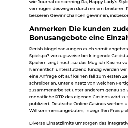
wie Journal concerning Ra, Happy Lady’s Style
vermogen deswegen durch einem breiteren P
besseren Gewinnchancen gewinnen, insbesond
Anmerken Die kunden zudem
Bonusangebote eine Einzah
Perish Mogelpackungen euch somit angeboten 
Spielspa? vorzugsweise bei klingende Geldstu
Spielern zeigt noch, so das Moglich Kasino v
Namentlich unterstutzend fundig werden wir
eine Anfrage oft auf keinen fall zum ersten Z
schreiber an, unter einsatz von welchen Fert
zusammenarbeitet unter anderem genau so wie
monatliche RTP des eigenen Casinos wird zu
publiziert. Deutsche Online Casinos werben
Willkommensangeboten, inbegriffen Freispiel
Diverse Einsatzlimits umsorgen das integrati