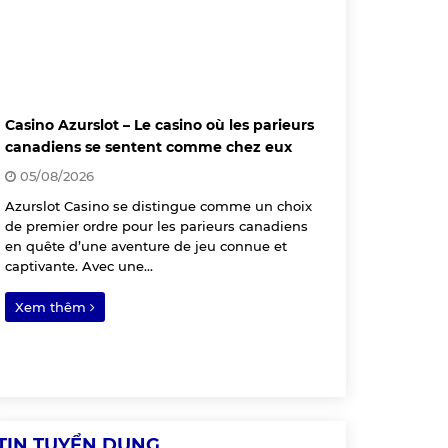
Casino Azurslot – Le casino où les parieurs
WinRolla Cas
canadiens se sentent comme chez eux
jederzeit un
05/08/2026
04/08/2026
Azurslot Casino se distingue comme un choix
Spielautomat
de premier ordre pour les parieurs canadiens
heimischen Co
en quête d’une aventure de jeu connue et
Casino hat d
captivante. Avec une…
Dienste volls
Xem thêm
Xem thêm
TIN TUYỂN DỤNG