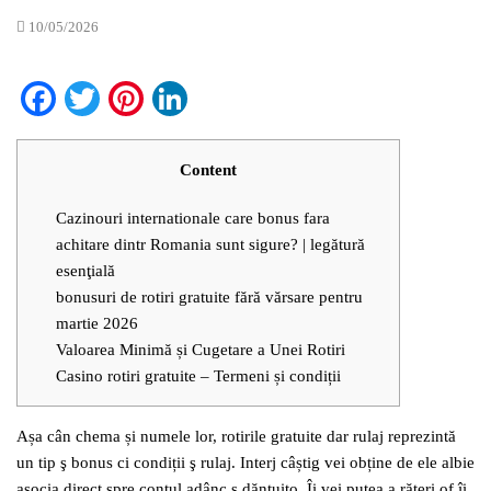
10/05/2026
Facebook
Twitter
Pinterest
LinkedIn
Content
Cazinouri internationale care bonus fara
achitare dintr Romania sunt sigure? | legătură
esenţială
bonusuri de rotiri gratuite fără vărsare pentru
martie 2026
Valoarea Minimă și Cugetare a Unei Rotiri
Casino rotiri gratuite – Termeni și condiții
Așa cân chema și numele lor, rotirile gratuite dar rulaj reprezintă
un tip ş bonus ci condiții ş rulaj. Interj câștig vei obține de ele albie
asocia direct spre contul adânc ş dănţuito. Îi vei putea a răteri of îi