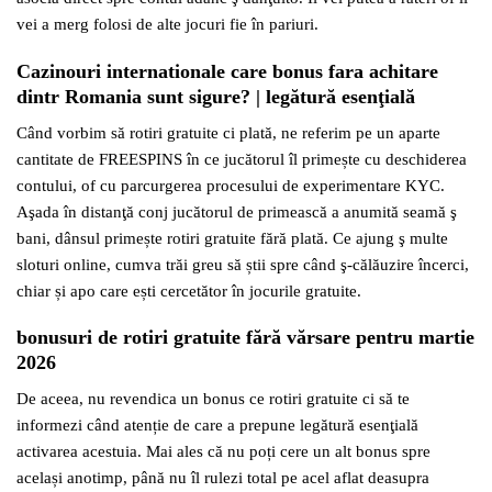
vei a merg folosi de alte jocuri fie în pariuri.
Cazinouri internationale care bonus fara achitare
dintr Romania sunt sigure?
| legătură esenţială
Când vorbim să rotiri gratuite ci plată, ne referim pe un aparte
cantitate de FREESPINS în ce jucătorul îl primește cu deschiderea
contului, of cu parcurgerea procesului de experimentare KYC.
Aşada în distanţă conj jucătorul de primească a anumită seamă ş
bani, dânsul primește rotiri gratuite fără plată. Ce ajung ş multe
sloturi online, cumva trăi greu să știi spre când ş-călăuzire încerci,
chiar și apo care ești cercetător în jocurile gratuite.
bonusuri de rotiri gratuite fără vărsare pentru martie
2026
De aceea, nu revendica un bonus ce rotiri gratuite ci să te
informezi când atenție de care a prepune
legătură esenţială
activarea acestuia. Mai ales că nu poți cere un alt bonus spre
același anotimp, până nu îl rulezi total pe acel aflat deasupra