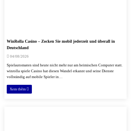
WinRolla Casino – Zocken Sie mobil jederzeit und überall in
Deutschland
04/08/2026
Spielautomaten sind heute nicht mehr nur am heimischen Computer statt.
winrolla spiele Casino hat diesen Wandel erkannt und seine Dienste
vollständig auf mobile Spieler in…
Xem thêm