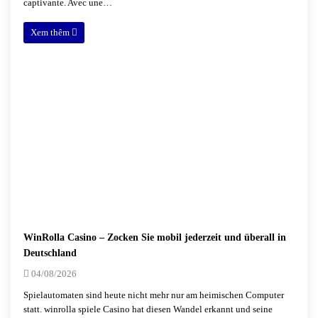
captivante. Avec une…
Xem thêm
WinRolla Casino – Zocken Sie mobil jederzeit und überall in
Deutschland
04/08/2026
Spielautomaten sind heute nicht mehr nur am heimischen Computer
statt. winrolla spiele Casino hat diesen Wandel erkannt und seine