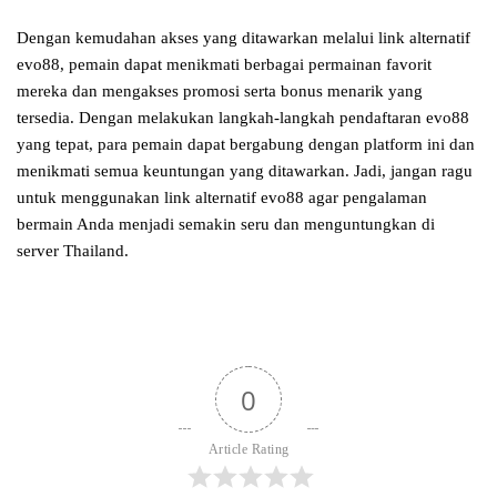
Dengan kemudahan akses yang ditawarkan melalui link alternatif
evo88, pemain dapat menikmati berbagai permainan favorit
mereka dan mengakses promosi serta bonus menarik yang
tersedia. Dengan melakukan langkah-langkah pendaftaran evo88
yang tepat, para pemain dapat bergabung dengan platform ini dan
menikmati semua keuntungan yang ditawarkan. Jadi, jangan ragu
untuk menggunakan link alternatif evo88 agar pengalaman
bermain Anda menjadi semakin seru dan menguntungkan di
server Thailand.
0
Article Rating