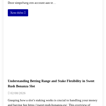
Door simpelweg een account aan te…
Xem thêm
Understanding Betting Range and Stake Flexibility in Sweet
Rush Bonanza Slot
02/08/2026
Grasping how a slot’s staking works is crucial to handling your money
and having fun https://sweet-rush-bonanza.eu/. This overview of