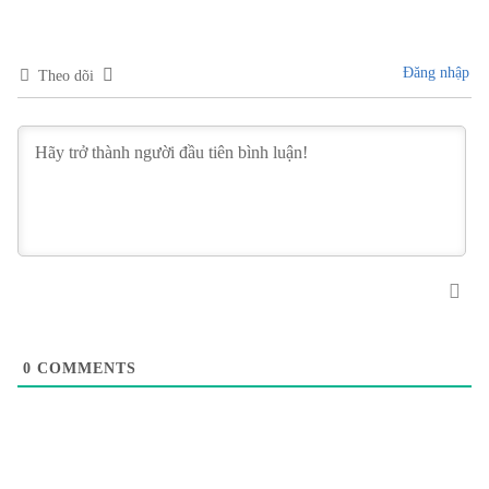
Đăng nhập
Theo dõi
0
COMMENTS