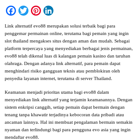
Facebook
Twitter
Pinterest
LinkedIn
Link alternatif evo88 merupakan solusi terbaik bagi para
penggemar permainan online, terutama bagi pemain yang ingin
slot thailand
mengakses situs dengan aman dan mudah. Sebagai
platform terpercaya yang menyediakan berbagai jenis permainan,
evo88 telah dikenal luas di kalangan pemain kasino dan taruhan
olahraga. Dengan adanya link alternatif, para pemain dapat
menghindari risiko gangguan teknis atau pemblokiran oleh
penyedia layanan internet, terutama di server Thailand.
Keamanan menjadi prioritas utama bagi evo88 dalam
menyediakan link alternatif yang terjamin keamanannya. Dengan
sistem enkripsi canggih, setiap pemain dapat bermain dengan
tenang tanpa khawatir terjadinya kebocoran data pribadi atau
ancaman lainnya. Hal ini membuat pengalaman bermain semakin
nyaman dan terlindungi bagi para pengguna evo asia yang ingin
mendaftar evo88.