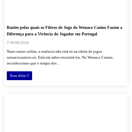
Razões pelas quais os Filtros de Jogo do Wonaco Casino Fazem a
Diferença para a Vivência do Jogador em Portugal
06/08/2026
Num casino online, a essência não está só na oferta de jogos
wonacocasinoo.eu. Está em saber encontrá-los. No Wonaco Casino,
reconhecemos que o tempo dos…
Xem thêm