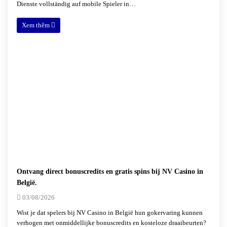
Dienste vollständig auf mobile Spieler in…
Xem thêm
Ontvang direct bonuscredits en gratis spins bij NV Casino in
België.
03/08/2026
Wist je dat spelers bij NV Casino in België hun gokervaring kunnen
verhogen met onmiddellijke bonuscredits en kosteloze draaibeurten?