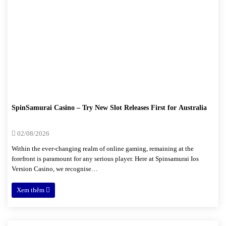
SpinSamurai Casino – Try New Slot Releases First for Australia
02/08/2026
Within the ever-changing realm of online gaming, remaining at the
forefront is paramount for any serious player. Here at Spinsamurai Ios
Version Casino, we recognise…
Xem thêm