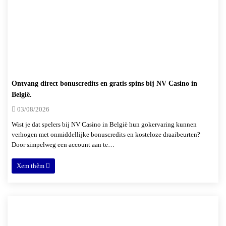
Ontvang direct bonuscredits en gratis spins bij NV Casino in
België.
03/08/2026
Wist je dat spelers bij NV Casino in België hun gokervaring kunnen
verhogen met onmiddellijke bonuscredits en kosteloze draaibeurten?
Door simpelweg een account aan te…
Xem thêm