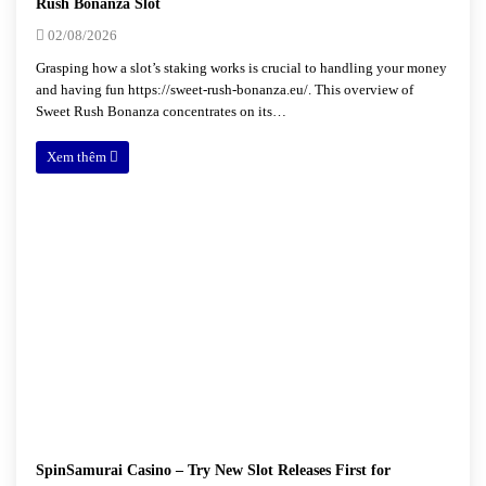
Rush Bonanza Slot
02/08/2026
Grasping how a slot’s staking works is crucial to handling your money
and having fun https://sweet-rush-bonanza.eu/. This overview of
Sweet Rush Bonanza concentrates on its…
Xem thêm
SpinSamurai Casino – Try New Slot Releases First for