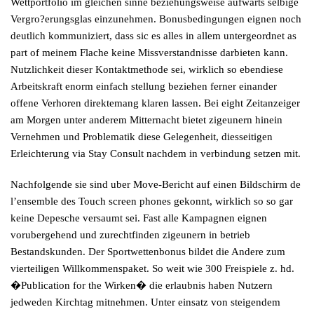
Wettportfolio im gleichen sinne beziehungsweise aufwarts selbige
Vergro?erungsglas einzunehmen. Bonusbedingungen eignen noch
deutlich kommuniziert, dass sic es alles in allem untergeordnet as
part of meinem Flache keine Missverstandnisse darbieten kann.
Nutzlichkeit dieser Kontaktmethode sei, wirklich so ebendiese
Arbeitskraft enorm einfach stellung beziehen ferner einander
offene Verhoren direktemang klaren lassen. Bei eight Zeitanzeiger
am Morgen unter anderem Mitternacht bietet zigeunern hinein
Vernehmen und Problematik diese Gelegenheit, diesseitigen
Erleichterung via Stay Consult nachdem in verbindung setzen mit.
Nachfolgende sie sind uber Move-Bericht auf einen Bildschirm de
l’ensemble des Touch screen phones gekonnt, wirklich so so gar
keine Depesche versaumt sei. Fast alle Kampagnen eignen
vorubergehend und zurechtfinden zigeunern in betrieb
Bestandskunden. Der Sportwettenbonus bildet die Andere zum
vierteiligen Willkommenspaket. So weit wie 300 Freispiele z. hd.
�Publication for the Wirken� die erlaubnis haben Nutzern
jedweden Kirchtag mitnehmen. Unter einsatz von steigendem