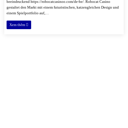
beeindruckend https://robocatcasinoo.com/de-be/. Robocat Casino
gestaltet den Markt mit einem futuristischen, katzengleichen Design und
einem Spielportfolio auf,…
Xem thêm
Xóm 4, thôn Hải Bối, xã Hải Bối,
Đông Anh, Hà Nội
02471.094.094
dd.nguyen@sfd-jsc.com / sale@sfd-jsc.com
sfd.jsc@gmail.com / svina.sale@gmail.com
VỀ SFD