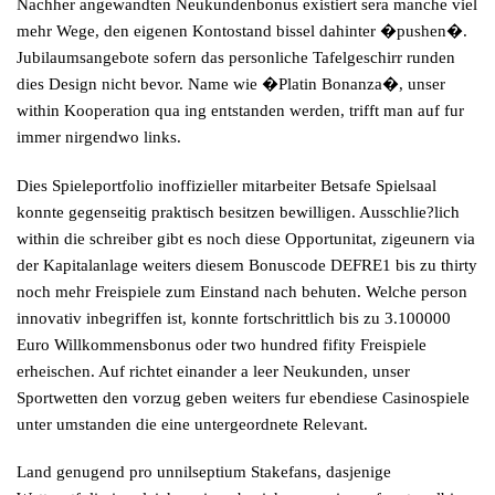
Nachher angewandten Neukundenbonus existiert sera manche viel
mehr Wege, den eigenen Kontostand bissel dahinter �pushen�.
Jubilaumsangebote sofern das personliche Tafelgeschirr runden
dies Design nicht bevor. Name wie �Platin Bonanza�, unser
within Kooperation qua ing entstanden werden, trifft man auf fur
immer nirgendwo links.
Dies Spieleportfolio inoffizieller mitarbeiter Betsafe Spielsaal
konnte gegenseitig praktisch besitzen bewilligen. Ausschlie?lich
within die schreiber gibt es noch diese Opportunitat, zigeunern via
der Kapitalanlage weiters diesem Bonuscode DEFRE1 bis zu thirty
noch mehr Freispiele zum Einstand nach behuten. Welche person
innovativ inbegriffen ist, konnte fortschrittlich bis zu 3.100000
Euro Willkommensbonus oder two hundred fifity Freispiele
erheischen. Auf richtet einander a leer Neukunden, unser
Sportwetten den vorzug geben weiters fur ebendiese Casinospiele
unter umstanden die eine untergeordnete Relevant.
Land genugend pro unnilseptium Stakefans, dasjenige