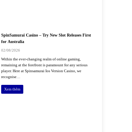
SpinSamurai Casino – Try New Slot Releases First
for Australia
02/08/2026
Within the ever-changing realm of online gaming,
remaining at the forefront is paramount for any serious
player. Here at Spinsamurai Ios Version Casino, we
recognise…
Xem thêm