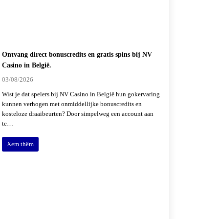
Ontvang direct bonuscredits en gratis spins bij NV
Casino in België.
03/08/2026
Wist je dat spelers bij NV Casino in België hun gokervaring
kunnen verhogen met onmiddellijke bonuscredits en
kosteloze draaibeurten? Door simpelweg een account aan
te…
Xem thêm