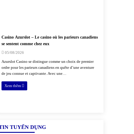
Casino Azurslot – Le casino où les parieurs canadiens
WinRolla Casin
se sentent comme chez eux
überall in Deu
05/08/2026
04/08/2026
Azurslot Casino se distingue comme un choix de premier
Spielautomaten s
ordre pour les parieurs canadiens en quête d’une aventure
Computer statt. 
de jeu connue et captivante. Avec une…
erkannt und sein
in…
Xem thêm
Xem thêm
TIN TUYỂN DỤNG