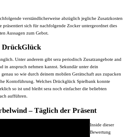
hfolgende verständlicherweise abzüglich jegliche Zusatzkosten
präsentiert sich für nachfolgende Zocker untergeordnet dies
rsten Aussagen zum Gebot.
in DrückGlück
nglich. Unter anderem gibt sera periodisch Zusatzangebote and
and in anspruch nehmen kannst. Sekundär unter dein
g genau so wie durch deinem mobilen Gerätschaft aus zupacken
tliche Kontoführung. Welches Drückglück Spielbank konnte
lich so ist und bleibt sera noch einfacher die beliebten
ach aufführen.
rbelwind – Täglich der Präsent
Inside dieser
Bewertung