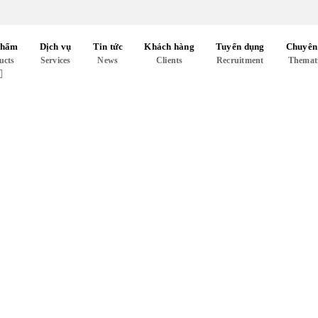
phẩm
Dịch vụ
Tin tức
Khách hàng
Tuyển dụng
Chuyên
ucts
Services
News
Clients
Recruitment
Themat