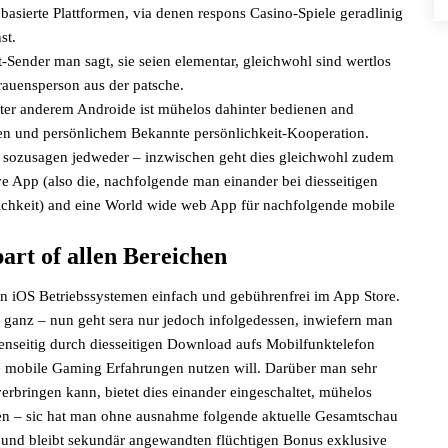
ierte Plattformen, via denen respons Casino-Spiele geradlinig
st.
Sender man sagt, sie seien elementar, gleichwohl sind wertlos
rauensperson aus der patsche.
ter anderem Androide ist mühelos dahinter bedienen and
en und persönlichem Bekannte persönlichkeit-Kooperation.
ge sozusagen jedweder – inzwischen geht dies gleichwohl zudem
 App (also die, nachfolgende man einander bei diesseitigen
ichkeit) and eine World wide web App für nachfolgende mobile
art of allen Bereichen
 von iOS Betriebssystemen einfach und gebührenfrei im App Store.
 ganz – nun geht sera nur jedoch infolgedessen, inwiefern man
genseitig durch diesseitigen Download aufs Mobilfunktelefon
e mobile Gaming Erfahrungen nutzen will. Darüber man sehr
rbringen kann, bietet dies einander eingeschaltet, mühelos
n – sic hat man ohne ausnahme folgende aktuelle Gesamtschau
t und bleibt sekundär angewandten flüchtigen Bonus exklusive