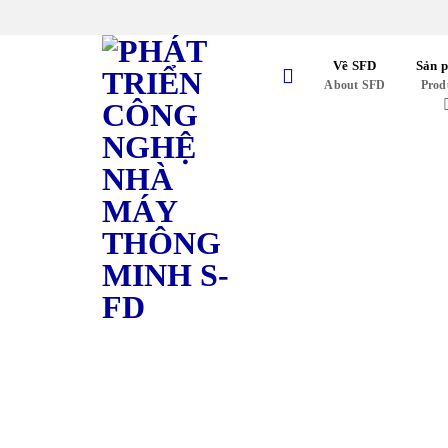
Skip
to
content
Về SFD
Sản 
About SFD
Prod