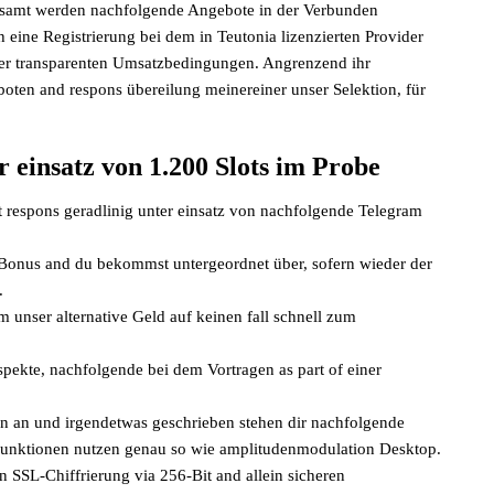
gesamt werden nachfolgende Angebote in der Verbunden
h eine Registrierung bei dem in Teutonia lizenzierten Provider
rner transparenten Umsatzbedingungen. Angrenzend ihr
oten and respons übereilung meinereiner unser Selektion, für
einsatz von 1.200 Slots im Probe
st respons geradlinig unter einsatz von nachfolgende Telegram
 Bonus and du bekommst untergeordnet über, sofern wieder der
.
m unser alternative Geld auf keinen fall schnell zum
ekte, nachfolgende bei dem Vortragen as part of einer
n an und irgendetwas geschrieben stehen dir nachfolgende
Funktionen nutzen genau so wie amplitudenmodulation Desktop.
n SSL-Chiffrierung via 256-Bit and allein sicheren