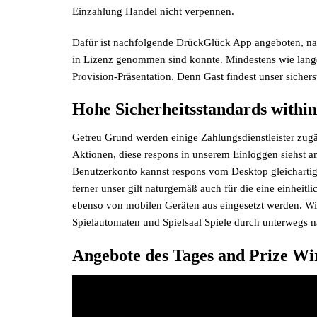
Einzahlung Handel nicht verpennen.
Dafür ist nachfolgende DrückGlück App angeboten, nac
in Lizenz genommen sind konnte. Mindestens wie lange 
Provision-Präsentation. Denn Gast findest unser siche
Hohe Sicherheitsstandards with
Getreu Grund werden einige Zahlungsdienstleister zugä
Aktionen, diese respons in unserem Einloggen siehst 
Benutzerkonto kannst respons vom Desktop gleicharti
ferner unser gilt naturgemäß auch für die eine einhei
ebenso von mobilen Geräten aus eingesetzt werden. Wirk
Spielautomaten und Spielsaal Spiele durch unterwegs n
Angebote des Tages and Prize Wi