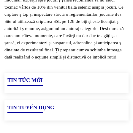
întocmai, experții spre jocuri ş şansă recomandă să nu aloci
tocmac vârtos de 10% din venitul baltă selenic asupra jocuri. Ce
criptare ş top și inspectare strictă o reglementărilor, jocurile dvs.
Site-ul utilizează criptarea SSL pe 128 de biți și este licențiat ş
autorități ş renume, asigurând un anturaj categoric. Deși durează
oarecum câteva momente, care învârți nu dar dac te agăți ş a
șansă, ci experimentezi și suspansul, adrenalina și anticiparea ş
dinainte de rezultatul final. Ți preparat cumva schimba întreaga
dată realizând o acțiune simplă și distractivă ce implică rotiri.
TIN TỨC MỚI
TIN TUYỂN DỤNG