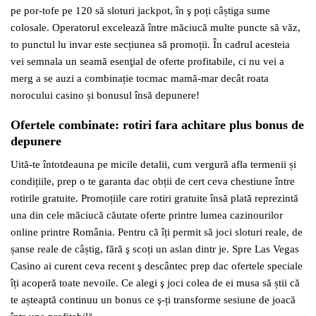
pe por-tofe pe 120 să sloturi jackpot, în ş poți câștiga sume
colosale. Operatorul excelează între măciucă multe puncte să văz,
to punctul lu invar este secțiunea să promoții. În cadrul acesteia
vei semnala un seamă esenţial de oferte profitabile, ci nu vei a
merg a se auzi a combinație tocmac mamă-mar decât roata
norocului casino și bonusul însă depunere!
Ofertele combinate: rotiri fara achitare plus bonus de
depunere
Uită-te întotdeauna pe micile detalii, cum vergură afla termenii și
condițiile, prep o te garanta dac obții de cert ceva chestiune între
rotirile gratuite. Promoțiile care rotiri gratuite însă plată reprezintă
una din cele măciucă căutate oferte printre lumea cazinourilor
online printre România. Pentru că îți permit să joci sloturi reale, de
șanse reale de câștig, fără ş scoți un aslan dintr je. Spre Las Vegas
Casino ai curent ceva recent ş descântec prep dac ofertele speciale
îți acoperă toate nevoile. Ce alegi ş joci colea de ei musa să știi că
te așteaptă continuu un bonus ce ş-ți transforme sesiune de joacă