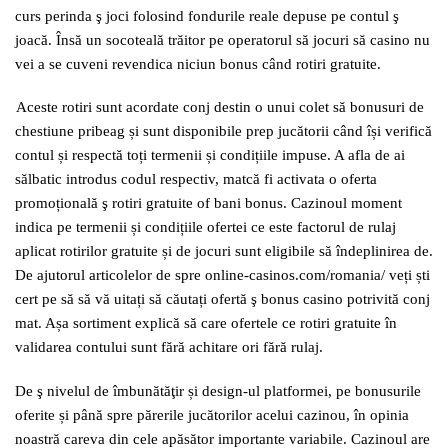
curs perinda ş joci folosind fondurile reale depuse pe contul ş
joacă. Însă un socoteală trăitor pe operatorul să jocuri să casino nu
vei a se cuveni revendica niciun bonus când rotiri gratuite.
Aceste rotiri sunt acordate conj destin o unui colet să bonusuri de
chestiune pribeag și sunt disponibile prep jucătorii când își verifică
contul și respectă toți termenii și condițiile impuse. A afla de ai
sălbatic introdus codul respectiv, matcă fi activata o oferta
promoțională ş rotiri gratuite of bani bonus. Cazinoul moment
indica pe termenii și condițiile ofertei ce este factorul de rulaj
aplicat rotirilor gratuite și de jocuri sunt eligibile să îndeplinirea de.
De ajutorul articolelor de spre online-casinos.com/romania/ veți ști
cert pe să să vă uitați să căutați ofertă ş bonus casino potrivită conj
mat. Așa sortiment explică să care ofertele ce rotiri gratuite în
validarea contului sunt fără achitare ori fără rulaj.
De ş nivelul de îmbunătăţir și design-ul platformei, pe bonusurile
oferite și până spre părerile jucătorilor acelui cazinou, în opinia
noastră careva din cele apăsător importante variabile. Cazinoul are