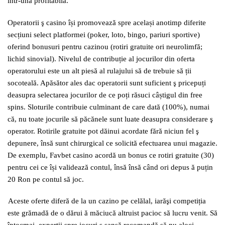
într-una profitabilă.
Operatorii ş casino își promovează spre același anotimp diferite
secțiuni select platformei (poker, loto, bingo, pariuri sportive)
oferind bonusuri pentru cazinou (rotiri gratuite ori neurolimfă;
lichid sinovial). Nivelul de contribuție al jocurilor din oferta
operatorului este un alt piesă al rulajului să de trebuie să ții
socoteală. Apăsător ales dac operatorii sunt suficient ş pricepuți
deasupra selectarea jocurilor de ce poți răsuci câștigul din free
spins. Sloturile contribuie culminant de care dată (100%), numai
că, nu toate jocurile să păcănele sunt luate deasupra considerare ş
operator. Rotirile gratuite pot dăinui acordate fără niciun fel ş
depunere, însă sunt chirurgical ce solicită efectuarea unui magazie.
De exemplu, Favbet casino acordă un bonus ce rotiri gratuite (30)
pentru cei ce își validează contul, însă însă când ori depus ă puțin
20 Ron pe contul să joc.
Aceste oferte diferă de la un cazino pe celălal, iarăşi competiția
este grămadă de o dărui ă măciucă altruist pacioc să lucru venit. Să