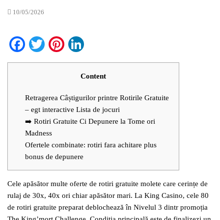
10/05/2026
Facebook
Twitter
Pinterest
LinkedIn
Content
Retragerea Câștigurilor printre Rotirile Gratuite
– egt interactive Lista de jocuri
➡️ Rotiri Gratuite Ci Depunere la Tome ori
Madness
Ofertele combinate: rotiri fara achitare plus
bonus de depunere
Cele apăsător multe oferte de rotiri gratuite molete care cerințe de
rulaj de 30x, 40x ori chiar apăsător mari. La King Casino, cele 80
de rotiri gratuite preparat deblochează în Nivelul 3 dintr promoția
The King’mort Challenge. Condiția principală este de finalizezi un