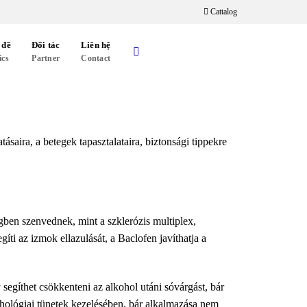
Cattalog
 đề
Đối tác
Liên hệ
ics
Partner
Contact
saira, a betegek tapasztalataira, biztonsági tippekre
gben szenvednek, mint a szklerózis multiplex,
ti az izmok ellazulását, a Baclofen javíthatja a
segíthet csökkenteni az alkohol utáni sóvárgást, bár
chológiai tünetek kezelésében, bár alkalmazása nem