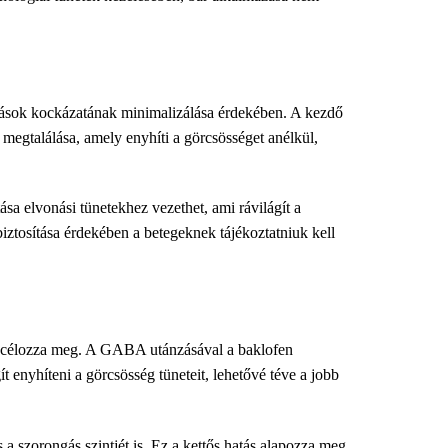
atások kockázatának minimalizálása érdekében. A kezdő
megtalálása, amely enyhíti a görcsösséget anélkül,
sa elvonási tünetekhez vezethet, ami rávilágít a
ztosítása érdekében a betegeknek tájékoztatniuk kell
t célozza meg. A GABA utánzásával a baklofen
enyhíteni a görcsösség tüneteit, lehetővé téve a jobb
a szorongás szintjét is. Ez a kettős hatás alapozza meg