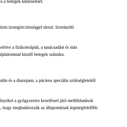
va a betegek kimenetelét.
dalom izomgörcsösséggel társul. Izomlazító
rtve a fizikoterápiát, a tanácsadást és más
 fájdalommal küzdő betegek számára.
din és a diazepam, a páciens speciális szükségleteitől
lőnyöket a gyógyszeres kezeléssel járó mellékhatások
kal, hogy meghatározzák az állapotuknak legmegfelelőbb