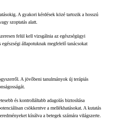
tásokig. A gyakori kérdések közé tartozik a hosszú
agy szoptatás alatt.
zeresen felül kell vizsgálnia az egészségügyi
s egészségi állapotuknak megfelelő tanácsokat
ógyszerről. A jövőbeni tanulmányok új terápiás
onságosságát.
esebb és kontrolláltabb adagolás biztosítása
otenciálisan csökkentve a mellékhatásokat. A kutatás
 eredményeket kínálva a betegek számára világszerte.