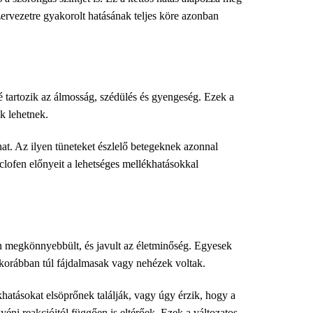
rvezetre gyakorolt ​​hatásának teljes köre azonban
 tartozik az álmosság, szédülés és gyengeség. Ezek a
k lehetnek.
at. Az ilyen tüneteket észlelő betegeknek azonnal
lofen előnyeit a lehetséges mellékhatásokkal
n megkönnyebbült, és javult az életminőség. Egyesek
korábban túl fájdalmasak vagy nehézek voltak.
hatásokat elsöprőnek találják, vagy úgy érzik, hogy a
éni reakcióitól függően is eltérőek. Ezek a változatos