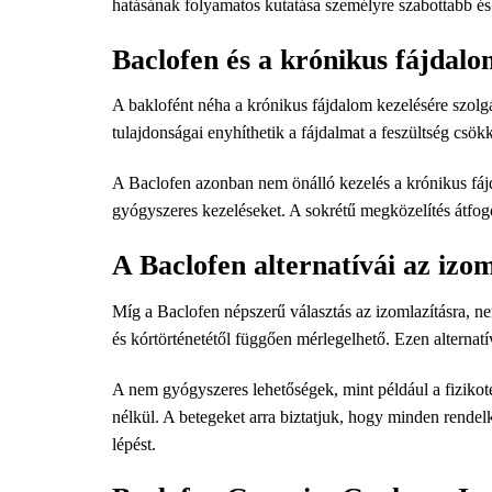
​​hatásának folyamatos kutatása személyre szabottabb é
Baclofen és a krónikus fájdalo
A baklofént néha a krónikus fájdalom kezelésére szolgá
tulajdonságai enyhíthetik a fájdalmat a feszültség csök
A Baclofen azonban nem önálló kezelés a krónikus fájda
gyógyszeres kezeléseket. A sokrétű megközelítés átfo
A Baclofen alternatívái az izo
Míg a Baclofen népszerű választás az izomlazításra, ne
és kórtörténetétől függően mérlegelhető. Ezen alternat
A nem gyógyszeres lehetőségek, mint például a fizikot
nélkül. A betegeket arra biztatjuk, hogy minden rende
lépést.