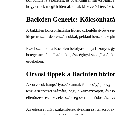
bonyolíthatja a kezelést, és potenciálisan súlyosbíthatj
hogy ennek megfelelően alakítsák ki kezelési tervüket.
Baclofen Generic: Kölcsönhat
A baklofen kölcsönhatásba léphet különféle gyógyszere
idegrendszeri depresszánsokkal, például benzodiazepin
Ezzel szemben a Baclofen befolyásolhatja bizonyos gy
betegeknek át kell adniuk egészségügyi szolgáltatójuknak
érdekében.
Orvosi tippek a Baclofen bizto
Az orvosok hangsúlyozzák annak fontosságát, hogy a Ba
teszi a szervezet számára, hogy alkalmazkodjon, és cs
ellenőrzése és a kezelés szükség szerinti módosítása s
Az egészségügyi szakemberek gyakran azt tanácsolják a 