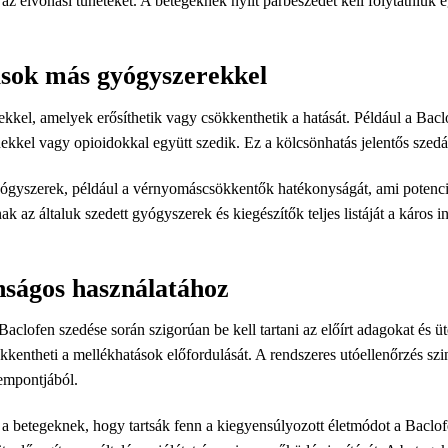
a az elvonási tüneteket. A betegeknek nyílt párbeszédet kell folytatniuk
ások más gyógyszerekkel
kkel, amelyek erősíthetik vagy csökkenthetik a hatását. Például a Bac
ekkel vagy opioidokkal együtt szedik. Ez a kölcsönhatás jelentős szed
ógyszerek, például a vérnyomáscsökkentők hatékonyságát, ami potenci
 az általuk szedett gyógyszerek és kiegészítők teljes listáját a káros in
nságos használatához
clofen szedése során szigorúan be kell tartani az előírt adagokat és 
ökkentheti a mellékhatások előfordulását. A rendszeres utóellenőrzés s
zempontjából.
betegeknek, hogy tartsák fenn a kiegyensúlyozott életmódot a Baclofen-