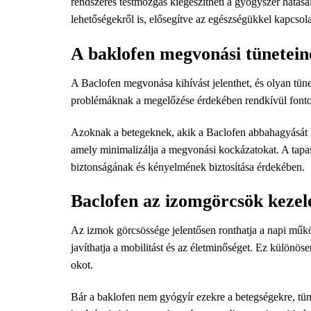
rendszeres testmozgás kiegészítheti a gyógyszer hatásai
lehetőségekről is, elősegítve az egészségükkel kapcsol
A baklofen megvonási tünetein
A Baclofen megvonása kihívást jelenthet, és olyan tün
problémáknak a megelőzése érdekében rendkívül fontos 
Azoknak a betegeknek, akik a Baclofen abbahagyását t
amely minimalizálja a megvonási kockázatokat. A tapasz
biztonságának és kényelmének biztosítása érdekében.
Baclofen az izomgörcsök kezel
Az izmok görcsössége jelentősen ronthatja a napi műkö
javíthatja a mobilitást és az életminőséget. Ez külön
okot.
Bár a baklofen nem gyógyír ezekre a betegségekre, tünet