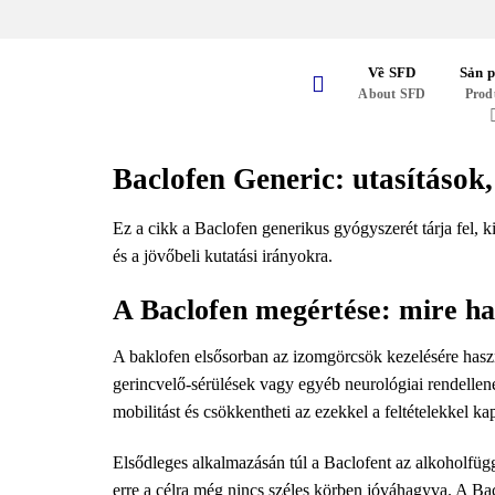
Skip
to
content
Về SFD
Sản 
About SFD
Prod
Baclofen Generic: utasítások,
Ez a cikk a Baclofen generikus gyógyszerét tárja fel, k
és a jövőbeli kutatási irányokra.
A Baclofen megértése: mire ha
A baklofen elsősorban az izomgörcsök kezelésére haszn
gerincvelő-sérülések vagy egyéb neurológiai rendellene
mobilitást és csökkentheti az ezekkel a feltételekkel k
Elsődleges alkalmazásán túl a Baclofent az alkoholfügg
erre a célra még nincs széles körben jóváhagyva. A Bac