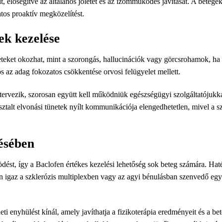
t, elősegítve az általános jólétet és az izomműködés javítását. A betegek
atos proaktív megközelítést.
ek kezelése
eteket okozhat, mint a szorongás, hallucinációk vagy görcsrohamok, ha
az adag fokozatos csökkentése orvosi felügyelet mellett.
ervezik, szorosan együtt kell működniük egészségügyi szolgáltatójukk
talt elvonási tünetek nyílt kommunikációja elengedhetetlen, mivel a s
ésében
dést, így a Baclofen értékes kezelési lehetőség sok beteg számára. H
ösen igaz a szklerózis multiplexben vagy az agyi bénulásban szenvedő 
i enyhülést kínál, amely javíthatja a fizikoterápia eredményeit és a bete