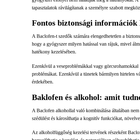
tapasztalatok rávilágítanak a személyre szabott megköz
Fontos biztonsági információk
A Baclofen-t szedők számára elengedhetetlen a biztons
hogy a gyógyszer milyen hatással van rájuk, mivel álm
hatékony kezelésében.
Ezenkívül a veseproblémákkal vagy görcsrohamokkal re
problémákat. Ezenkívül a tünetek bármilyen hirtelen vá
érdekében.
Baklofen és alkohol: amit tudn
A Baclofen alkohollal való kombinálása általában nem 
szédülést és károsíthatja a kognitív funkciókat, növelve
Az alkoholfüggőség kezelési tervének részeként Baclof