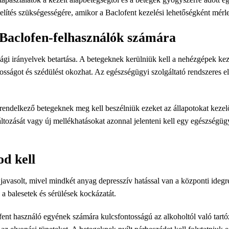
elítés szükségességére, amikor a Baclofent kezelési lehetőségként mérle
 Baclofen-felhasználók számára
ági irányelvek betartása. A betegeknek kerülniük kell a nehézgépek ke
osságot és szédülést okozhat. Az egészségügyi szolgáltató rendszeres e
ndelkező betegeknek meg kell beszélniük ezeket az állapotokat kezelő
ltozását vagy új mellékhatásokat azonnal jelenteni kell egy egészségüg
od kell
javasolt, mivel mindkét anyag depresszív hatással van a központi ideg
 a balesetek és sérülések kockázatát.
ent használó egyének számára kulcsfontosságú az alkoholtól való tartó