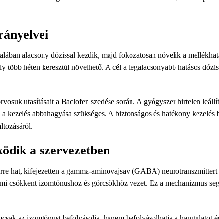
rányelvei
ltalában alacsony dózissal kezdik, majd fokozatosan növelik a mellékh
 több héten keresztül növelhető. A cél a legalacsonyabb hatásos dózis 
osuk utasításait a Baclofen szedése során. A gyógyszer hirtelen leállítá
 a kezelés abbahagyása szükséges. A biztonságos és hatékony kezelés bi
ltozásáról.
ödik a szervezetben
rre hat, kifejezetten a gamma-aminovajsav (GABA) neurotranszmitter
ami csökkent izomtónushoz és görcsökhöz vezet. Ez a mechanizmus segít 
ak az izomtónust befolyásolja, hanem befolyásolhatja a hangulatot és 