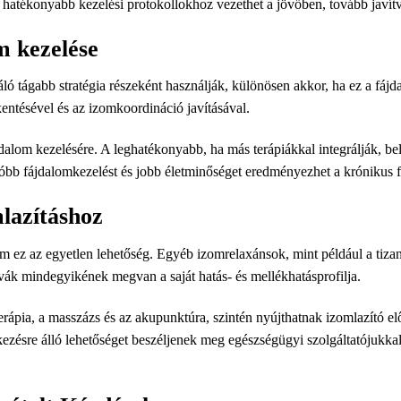
s hatékonyabb kezelési protokollokhoz vezethet a jövőben, tovább javít
m kezelése
ló tágabb stratégia részeként használják, különösen akkor, ha ez a fáj
kentésével és az izomkoordináció javításával.
lom kezelésére. A leghatékonyabb, ha más terápiákkal integrálják, beleé
góbb fájdalomkezelést és jobb életminőséget eredményezhet a krónikus
mlazításhoz
m ez az egyetlen lehetőség. Egyéb izomrelaxánsok, mint például a tizani
ívák mindegyikének megvan a saját hatás- és mellékhatásprofilja.
erápia, a masszázs és az akupunktúra, szintén nyújthatnak izomlazító e
lkezésre álló lehetőséget beszéljenek meg egészségügyi szolgáltatójuk