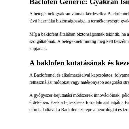
Baclofen Generic: Gyakran Is
A betegeknek gyakran vannak kérdéseik a Baclofennel 
távú használat biztonságossága, a termékenységre gyakor
Míg a baklofent általában biztonságosnak tekintik, ha 
szolgáltatónak. A betegeknek mindig meg kell beszélni
kapjanak.
A baklofen kutatásának és kezel
A Baclofennel és alkalmazásaival kapcsolatos, folyama
felhasználási módokat vagy hatékonyabb adagolási strat
A gyógyszer-bejuttatási módszerek innovációinak, péld
érdekében. Ezek a fejlesztések forradalmasíthatják a 
előrehaladtával a Baclofen szerepe a neurológiai és iz