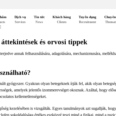
phẩm
Dịch vụ
Tin tức
Khách hàng
Tuyển dụng
Chuyên
ucts
Services
News
Clients
Recruitment
Themat
 áttekintések és orvosi tippek
iterjedve annak felhasználására, adagolására, mechanizmusára, mellékhatá
sználható?
ált gyógyszer. Gyakran olyan betegeknek írják fel, akik olyan betegsé
sségek, amelyek jelentős izommerevséget okoznak. Azáltal, hogy elősegí
apcsolatos kellemetlenségeket.
őség kezelésében is vizsgálták. Egyes tanulmányok azt sugallják, hogy 
lofen sokoldalúsága értékes eszközzé teszi mind a fizikai, mind a pszi