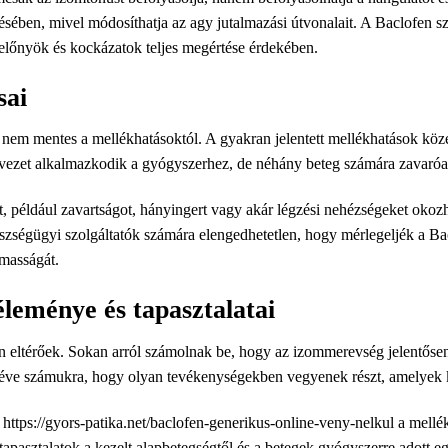
sében, mivel módosíthatja az agy jutalmazási útvonalait. A Baclofen sze
s előnyök és kockázatok teljes megértése érdekében.
sai
em mentes a mellékhatásoktól. A gyakran jelentett mellékhatások közé
vezet alkalmazkodik a gyógyszerhez, de néhány beteg számára zavaróa
 például zavartságot, hányingert vagy akár légzési nehézségeket okozh
szségügyi szolgáltatók számára elengedhetetlen, hogy mérlegeljék a Bac
masságát.
leménye és tapasztalatai
on eltérőek. Sokan arról számolnak be, hogy az izommerevség jelentőse
é téve számukra, hogy olyan tevékenységekben vegyenek részt, amelyek 
k
https://gyors-patika.net/baclofen-generikus-online-veny-nelkul
a mellék
pasztalatok a kezelt alapbetegségtől és a betegek gyógyszerre adott egy