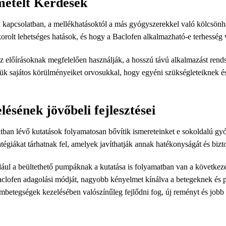
mételt Kérdések
kapcsolatban, a mellékhatásoktól a más gyógyszerekkel való kölcsönha
olt ​​lehetséges hatások, és hogy a Baclofen alkalmazható-e terhesség v
az előírásoknak megfelelően használják, a hosszú távú alkalmazást rends
ük sajátos körülményeiket orvosukkal, hogy egyéni szükségleteiknek é
ésének jövőbeli fejlesztései
tban lévő kutatások folyamatosan bővítik ismereteinket e sokoldalú gy
égiákat tárhatnak fel, amelyek javíthatják annak hatékonyságát és bizt
ául a beültethető pumpáknak a kutatása is folyamatban van a következet
Baclofen adagolási módját, nagyobb kényelmet kínálva a betegeknek és p
ombetegségek kezelésében valószínűleg fejlődni fog, új reményt és jobb