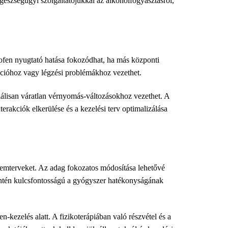
 egészségügyi szolgáltatójukkal az alkoholfogyasztásról,
lofen nyugtató hatása fokozódhat, ha más központi
ációhoz vagy légzési problémákhoz vezethet.
álisan váratlan vérnyomás-változásokhoz vezethet. A
terakciók elkerülése és a kezelési terv optimalizálása
ütemterveket. Az adag fokozatos módosítása lehetővé
zintén kulcsfontosságú a gyógyszer hatékonyságának
kezelés alatt. A fizikoterápiában való részvétel és a