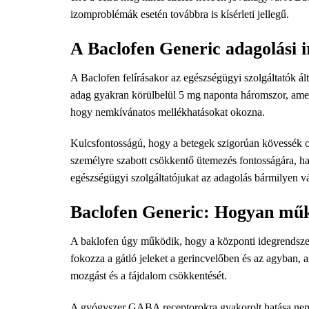
izomproblémák esetén továbbra is kísérleti jellegű.
A Baclofen Generic adagolási i
A Baclofen felírásakor az egészségügyi szolgáltatók á
adag gyakran körülbelül 5 mg naponta háromszor, amely
hogy nemkívánatos mellékhatásokat okozna.
Kulcsfontosságú, hogy a betegek szigorúan kövessék orv
személyre szabott csökkentő ütemezés fontosságára, ha
egészségügyi szolgáltatójukat az adagolás bármilyen vá
Baclofen Generic: Hogyan műk
A baklofen úgy működik, hogy a központi idegrendsze
fokozza a gátló jeleket a gerincvelőben és az agyban, 
mozgást és a fájdalom csökkentését.
A gyógyszer GABA receptorokra gyakorolt ​​hatása nemcs