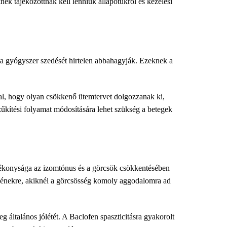
nek tájékozottnak kell lenniük állapotukról és kezelési
 a gyógyszer szedését hirtelen abbahagyják. Ezeknek a
al, hogy olyan csökkenő ütemtervet dolgozzanak ki,
zűkítési folyamat módosítására lehet szükség a betegek
atékonysága az izomtónus és a görcsök csökkentésében
egyénekre, akiknél a görcsösség komoly aggodalomra ad
g általános jólétét. A Baclofen spaszticitásra gyakorolt