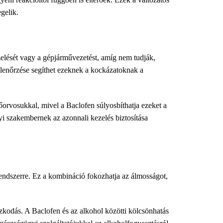
gelik.
zelését vagy a gépjárművezetést, amíg nem tudják,
llenőrzése segíthet ezeknek a kockázatoknak a
orvosukkal, mivel a Baclofen súlyosbíthatja ezeket a
yi szakembernek az azonnali kezelés biztosítása
rendszerre. Ez a kombináció fokozhatja az álmosságot,
zkodás. A Baclofen és az alkohol közötti kölcsönhatás