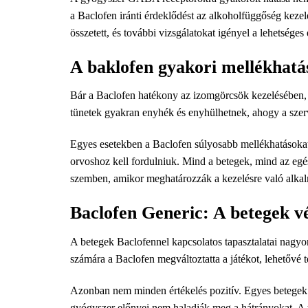
a Baclofen iránti érdeklődést az alkoholfüggőség kezelé
összetett, és további vizsgálatokat igényel a lehetsége
A baklofen gyakori mellékhatá
Bár a Baclofen hatékony az izomgörcsök kezelésében, n
tünetek gyakran enyhék és enyhülhetnek, ahogy a szer
Egyes esetekben a Baclofen súlyosabb mellékhatásokat,
orvoshoz kell fordulniuk. Mind a betegek, mind az egé
szemben, amikor meghatározzák a kezelésre való alkal
Baclofen Generic: A betegek vé
A betegek Baclofennel kapcsolatos tapasztalatai nagy
számára a Baclofen megváltoztatta a játékot, lehetőv
Azonban nem minden értékelés pozitív. Egyes betege
gyógyszer előnyei nem haladják meg a hátrányokat. A ta