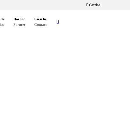
Cattalog
 đề
Đối tác
Liên hệ
ics
Partner
Contact