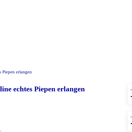
s Piepen erlangen
ine echtes Piepen erlangen