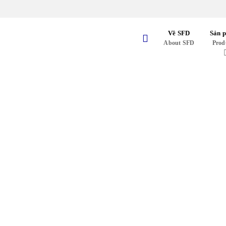
Skip
to
content
Về SFD
Sản 
About SFD
Prod