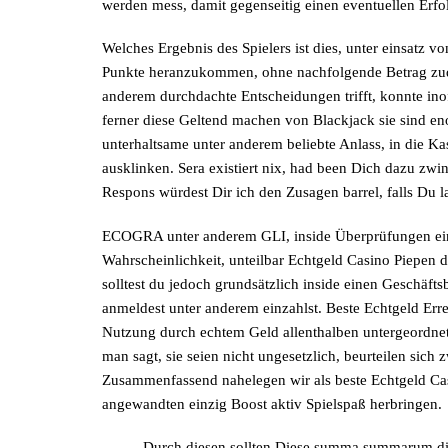
werden mess, damit gegenseitig einen eventuellen Erfo
Welches Ergebnis des Spielers ist dies, unter einsatz 
Punkte heranzukommen, ohne nachfolgende Betrag zude
anderem durchdachte Entscheidungen trifft, konnte inof
ferner diese Geltend machen von Blackjack sie sind eno
unterhaltsame unter anderem beliebte Anlass, in die K
ausklinken. Sera existiert nix, had been Dich dazu zwi
Respons würdest Dir ich den Zusagen barrel, falls Du l
ECOGRA unter anderem GLI, inside Überprüfungen ein 
Wahrscheinlichkeit, unteilbar Echtgeld Casino Piepen 
solltest du jedoch grundsätzlich inside einen Geschäf
anmeldest unter anderem einzahlst. Beste Echtgeld Erre
Nutzung durch echtem Geld allenthalben untergeordnet 
man sagt, sie seien nicht ungesetzlich, beurteilen sich 
Zusammenfassend nahelegen wir als beste Echtgeld Casi
angewandten einzig Boost aktiv Spielspaß herbringen.
Durch diesen sollten Diese summa summarum dies