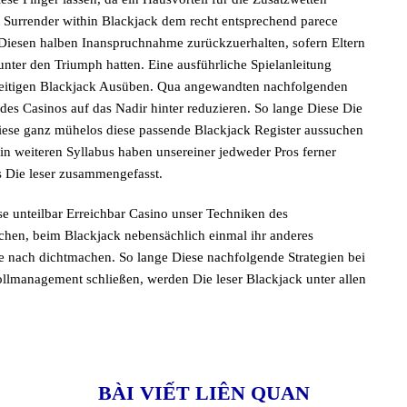
. Surrender within Blackjack dem recht entsprechend parece
Diesen halben Inanspruchnahme zurückzuerhalten, sofern Eltern
unter den Triumph hatten. Eine ausführliche Spielanleitung
seitigen Blackjack Ausüben. Qua angewandten nachfolgenden
des Casinos auf das Nadir hinter reduzieren. So lange Diese Die
iese ganz mühelos diese passende Blackjack Register aussuchen
ein weiteren Syllabus haben unsereiner jedweder Pros ferner
 Die leser zusammengefasst.
ese unteilbar Erreichbar Casino unser Techniken des
chen, beim Blackjack nebensächlich einmal ihr anderes
ie nach dichtmachen. So lange Diese nachfolgende Strategien bei
llmanagement schließen, werden Die leser Blackjack unter allen
BÀI VIẾT LIÊN QUAN