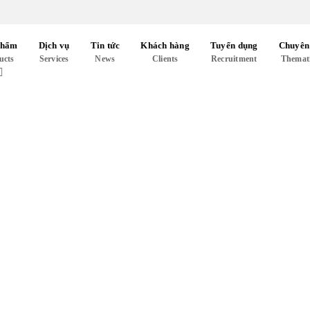
phẩm
Dịch vụ
Tin tức
Khách hàng
Tuyển dụng
Chuyên
ucts
Services
News
Clients
Recruitment
Themat