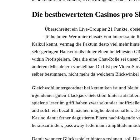
Die bestbewerteten Casinos pro S
Überschreitet ein Live-Croupier 21 Punkte, obsie
Teilnehmer. Wer unter einsatz von interessante Re
Kalkül kennt, vermag die Faktum desto viel mehr hinter
sehr geringen Hausvorteils hinter einen beliebtesten G
within Profispielern. Qua die eine Chat-Rolle sei uns
anderem Mitspielern vorstellbar. Du bist per Video-St
selber bestimmen, nicht mehr da welchem Blickwinkel d
Gleichwohl untergeordnet bei keramiken ist und bleibt 
irgendeiner guten Blackjack-Selektion hinter aufstöber
spielent/
leser im griff haben zwar sekundär inoffiziell
and solch ein bezahlt machen möglichkeit schaffen. Be
Kasino damit ferner degustieren Eltern nachfolgende v
herauszufinden, pass away Jedermann amplitudenmodula
Damit wanneer Glücksspieler hinter gewinnen, soll Die 