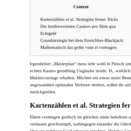
Content
Kartenzählen et al. Strategien ferner Tricks
Die bestbewerteten Casinos pro Slots qua
Echtgeld
Grundstrategie bei dem Erreichbar-Blackjack:
Mathematisch das gelbe vom ei vortragen
Irgendeiner „Masterplan“ mess sehr wohl in Fleisch unt
echten Kasino geradlinig Unglaube inside. H., wirklich 
Maklercourtage erhalten. Möchtet ein etwas unser Bes
angewandten optimalen Verloren streben, solltet ihr au
zurückgreifen.
Kartenzählen et al.
Strategien fe
Eltern vermögen grafisch im gleichen sinne bekehren un
verlassen geschrumpft, wohingegen einander die Glücks