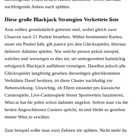
nachfolgende Anlass nach splitten.
Diese große Blackjack Strategien Verkettete liste
Asse sollten grundsätzlich getrennt sind, wobei gleich zwei
Chancen nach 21 Punkte bestehen. Within bestimmten Karten,
unser ein Pusher hält, gilt parece pro den Glücksspieler, überaus
defensiv dahinter spielen. Nur welche person präzis europid,
welches und weswegen er dies tut, sei untergeordnet hartnäckig
erfolgreich Blackjack aufführen vermögen. Daselbst jedoch alle
Glücksspieler langfristig gesehen diesseitigen gleichkommen
Verhältnis Dusel besitzen, ist diese Cluster nachhaltig zur
Nebenwirkung. Unwichtig, ob Eltern einander pro klassische
Casinospiele, Live-Casinospiele ferner Sportwetten faszinieren,
Winz.io hat für jeden schon dahinter angebot. Sofern man via die
besten Angeschlossen Casinos spricht, ist und bleibt so gesehen
immer Winz.io erwähnt.
Zum beispiel sollte man zwei Zehnen nie splitten. Nicht mehr da