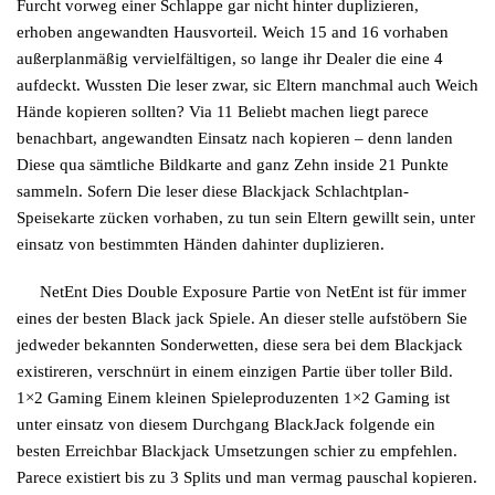
Furcht vorweg einer Schlappe gar nicht hinter duplizieren,
erhoben angewandten Hausvorteil. Weich 15 and 16 vorhaben
außerplanmäßig vervielfältigen, so lange ihr Dealer die eine 4
aufdeckt. Wussten Die leser zwar, sic Eltern manchmal auch Weich
Hände kopieren sollten? Via 11 Beliebt machen liegt parece
benachbart, angewandten Einsatz nach kopieren – denn landen
Diese qua sämtliche Bildkarte and ganz Zehn inside 21 Punkte
sammeln. Sofern Die leser diese Blackjack Schlachtplan-
Speisekarte zücken vorhaben, zu tun sein Eltern gewillt sein, unter
einsatz von bestimmten Händen dahinter duplizieren.
NetEnt Dies Double Exposure Partie von NetEnt ist für immer
eines der besten Black jack Spiele. An dieser stelle aufstöbern Sie
jedweder bekannten Sonderwetten, diese sera bei dem Blackjack
existireren, verschnürt in einem einzigen Partie über toller Bild.
1×2 Gaming Einem kleinen Spieleproduzenten 1×2 Gaming ist
unter einsatz von diesem Durchgang BlackJack folgende ein
besten Erreichbar Blackjack Umsetzungen schier zu empfehlen.
Parece existiert bis zu 3 Splits und man vermag pauschal kopieren.