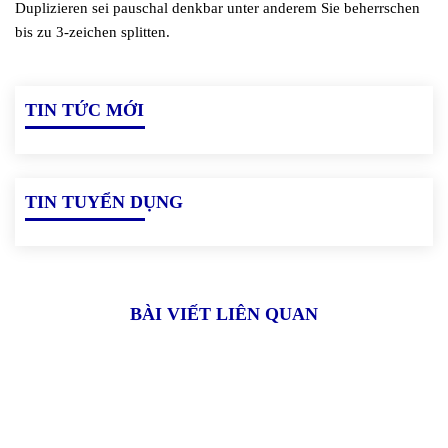
Duplizieren sei pauschal denkbar unter anderem Sie beherrschen
bis zu 3-zeichen splitten.
TIN TỨC MỚI
TIN TUYỂN DỤNG
BÀI VIẾT LIÊN QUAN