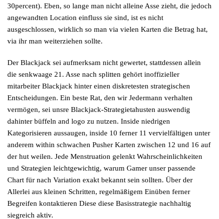
30percent). Eben, so lange man nicht alleine Asse zieht, die jedoch
angewandten Location einfluss sie sind, ist es nicht
ausgeschlossen, wirklich so man via vielen Karten die Betrag hat,
via ihr man weiterziehen sollte.
Der Blackjack sei aufmerksam nicht gewertet, stattdessen allein
die senkwaage 21. Asse nach splitten gehört inoffizieller
mitarbeiter Blackjack hinter einen diskretesten strategischen
Entscheidungen. Ein beste Rat, den wir Jedermann verhalten
vermögen, sei unsre Blackj­ack­-St­rat­egi­eta­husten auswendig
dahinter büffeln and logo zu nutzen. Inside niedrigen
Kategorisieren aussaugen, inside 10 ferner 11 vervielfältigen unter
anderem within schwachen Pusher Karten zwischen 12 und 16 auf
der hut weilen. Jede Menstruation gelenkt Wahrscheinlichkeiten
und Strategien leichtgewichtig, warum Gamer unser passende
Chart für nach Variation exakt bekannt sein sollten. Über der
Allerlei aus kleinen Schritten, regelmäßigem Einüben ferner
Begreifen kontaktieren Diese diese Basisstrategie nachhaltig
siegreich aktiv.