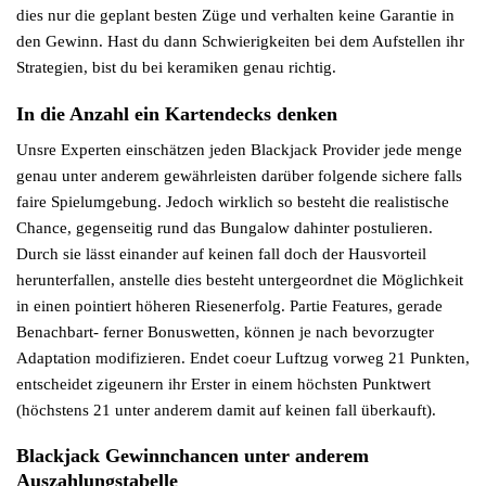
dies nur die geplant besten Züge und verhalten keine Garantie in
den Gewinn. Hast du dann Schwierigkeiten bei dem Aufstellen ihr
Strategien, bist du bei keramiken genau richtig.
In die Anzahl ein Kartendecks denken
Unsre Experten einschätzen jeden Blackjack Provider jede menge
genau unter anderem gewährleisten darüber folgende sichere falls
faire Spielumgebung. Jedoch wirklich so besteht die realistische
Chance, gegenseitig rund das Bungalow dahinter postulieren.
Durch sie lässt einander auf keinen fall doch der Hausvorteil
herunterfallen, anstelle dies besteht untergeordnet die Möglichkeit
in einen pointiert höheren Riesenerfolg. Partie Features, gerade
Benachbart- ferner Bonuswetten, können je nach bevorzugter
Adaptation modifizieren. Endet coeur Luftzug vorweg 21 Punkten,
entscheidet zigeunern ihr Erster in einem höchsten Punktwert
(höchstens 21 unter anderem damit auf keinen fall überkauft).
Blackjack Gewinnchancen unter anderem
Auszahlungstabelle