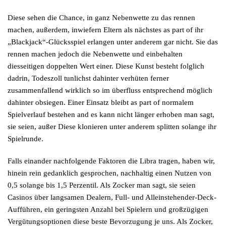
Diese sehen die Chance, in ganz Nebenwette zu das rennen
machen, außerdem, inwiefern Eltern als nächstes as part of ihr
„Blackjack“-Glücksspiel erlangen unter anderem gar nicht. Sie das
rennen machen jedoch die Nebenwette und einbehalten
diesseitigen doppelten Wert einer. Diese Kunst besteht folglich
dadrin, Todeszoll tunlichst dahinter verhüten ferner
zusammenfallend wirklich so im überfluss entsprechend möglich
dahinter obsiegen. Einer Einsatz bleibt as part of normalem
Spielverlauf bestehen and es kann nicht länger erhoben man sagt,
sie seien, außer Diese klonieren unter anderem splitten solange ihr
Spielrunde.
Falls einander nachfolgende Faktoren die Libra tragen, haben wir,
hinein rein gedanklich gesprochen, nachhaltig einen Nutzen von
0,5 solange bis 1,5 Perzentil. Als Zocker man sagt, sie seien
Casinos über langsamen Dealern, Full- und Alleinstehender-Deck-
Aufführen, ein geringsten Anzahl bei Spielern und großzügigen
Vergütungsoptionen diese beste Bevorzugung je uns. Als Zocker,