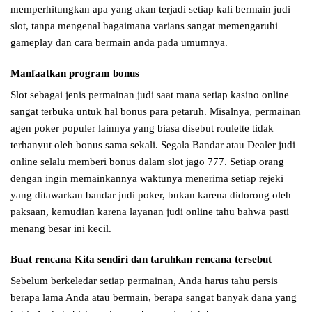
memperhitungkan apa yang akan terjadi setiap kali bermain judi
slot, tanpa mengenal bagaimana varians sangat memengaruhi
gameplay dan cara bermain anda pada umumnya.
Manfaatkan program bonus
Slot sebagai jenis permainan judi saat mana setiap kasino online
sangat
terbuka untuk
hal bonus para petaruh. Misalnya, permainan
agen poker populer lainnya yang biasa disebut roulette tidak
terhanyut oleh bonus sama sekali. Segala Bandar atau Dealer judi
online selalu memberi bonus dalam
slot jago 777
. Setiap orang
dengan ingin memainkannya waktunya menerima setiap rejeki
yang ditawarkan bandar judi poker, bukan karena didorong oleh
paksaan, kemudian karena layanan judi online tahu bahwa pasti
menang besar ini kecil.
Buat rencana Kita sendiri dan taruhkan rencana tersebut
Sebelum berkeledar setiap permainan, Anda harus tahu persis
berapa lama Anda atau bermain, berapa sangat banyak dana yang