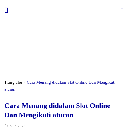
Skip
to
content
Trang chủ
»
Cara Menang didalam Slot Online Dan Mengikuti
aturan
Cara Menang didalam Slot Online
Dan Mengikuti aturan
05/05/2023