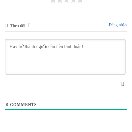
Đăng nhập
Theo dõi
0
COMMENTS