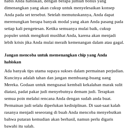
habis Anda habiskan, dengan berapa jumlah bonus yang
dimenangkan yang akan cukup untuk menyelesaikan konsep
Anda pada set tersebut. Setelah memutuskannya, Anda dapat
merenungkan berapa banyak modal yang akan Anda pasang pada
setiap kali pengetesan. Ketika semuanya mulai baik, cukup
populer untuk mengikuti muslihat Anda, karena akan menjadi
lebih krisis jika Anda mulai meraih kemenangan dalam atau gagal.
Jangan mencoba untuk memenangkan chip yang Anda
habiskan
Ada banyak tips utama supaya sukses dalam permainan perjudian.
Kuncinya adalah tahan dan jangan membuang-buang uang
Mereka. Godaan untuk menguasai kembali kekalahan marak sulit
diatasi, padat pakar judi menyebutnya demam judi. Terapkan
semua poin melalui rencana Anda dengan sudah anda buat.
Permainan judi selalu diperlukan kedisiplinan. Di saat-saat kalah
rasanya menjadi seseorang di buah Anda mencoba menyebutkan
bahwa putaran kemudian akan berhasil, namun perlu digaris
bawahi itu salah.