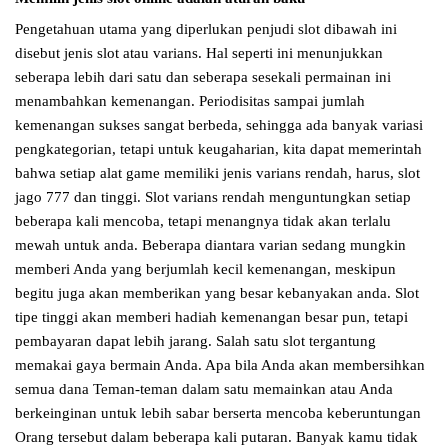
Pengetahuan utama yang diperlukan penjudi slot dibawah ini
disebut jenis slot atau varians. Hal seperti ini menunjukkan
seberapa lebih dari satu dan seberapa sesekali permainan ini
menambahkan kemenangan. Periodisitas sampai jumlah
kemenangan sukses sangat berbeda, sehingga ada banyak variasi
pengkategorian, tetapi untuk keugaharian, kita dapat memerintah
bahwa setiap alat game memiliki jenis varians rendah, harus,
slot
jago 777
dan tinggi. Slot varians rendah menguntungkan setiap
beberapa kali mencoba, tetapi menangnya tidak akan terlalu
mewah untuk anda. Beberapa diantara varian sedang mungkin
memberi Anda yang berjumlah kecil kemenangan,
meskipun
begitu
juga akan memberikan yang besar kebanyakan anda. Slot
tipe tinggi akan memberi hadiah kemenangan besar pun, tetapi
pembayaran dapat lebih jarang. Salah satu slot tergantung
memakai gaya bermain Anda. Apa bila Anda akan membersihkan
semua dana Teman-teman dalam satu memainkan atau Anda
berkeinginan untuk lebih sabar berserta mencoba keberuntungan
Orang tersebut dalam beberapa kali putaran. Banyak kamu tidak