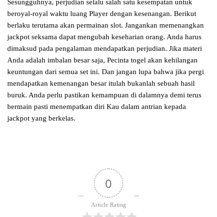
Sesungguhnya, perjudian selalu salah satu kesempatan untuk
beroyal-royal waktu luang Player dengan kesenangan. Berikut
berlaku terutama akan permainan slot. Jangankan memenangkan
jackpot seksama dapat mengubah keseharian orang. Anda harus
dimaksud pada pengalaman mendapatkan perjudian. Jika materi
Anda adalah imbalan besar saja, Pecinta togel akan kehilangan
keuntungan dari semua set ini. Dan jangan lupa bahwa jika pergi
mendapatkan kemenangan besar itulah bukanlah sebuah hasil
buruk. Anda perlu pastikan kemampuan di dalamnya demi terus
bermain pasti menempatkan diri Kau dalam antrian kepada
jackpot yang berkelas.
0
Article Rating