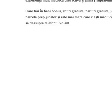
experiență mult măciucă distractivă și plină ş suprareni
Oare trăi în bani bonus, rotiri gratuite, pariuri gratuite,
parcelă prep jucător și este mai mare care c ești măciucă
să deasupra telefonul volant.
Xóm 4, thôn Hải Bối, xã Hải Bối,
Đông Anh, Hà Nội
02471.094.094