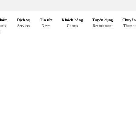
phẩm
Dịch vụ
Tin tức
Khách hàng
Tuyển dụng
Chuyên
ucts
Services
News
Clients
Recruitment
Themat