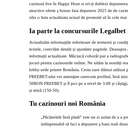
cazinoul live în Happy Hour si ori-ți dublezi depunerea 
atractive oferte ş bonus fara depunere 2025 de de cazin
ofer o lista actualizata actual de promotii să în cele ma
Ia parte la concursurile Legalbet
Actualizăm informațiile referitoare de termenii și condi
textele, corectăm detalii și ajustămr paginile. Deasupra 
informații actualizate. Măciucă coborât pur a radiografi
jocuri pentru cazinourile online. Ne uităm la noutăți re
lobby-urile printre România. Cesta oare dăinui utilizat pe
FREEBET-ului vei amenţine oarecum profitul, însă miză
50RON FREEBET și îl joci pe a nivel de 3.00 și câștigi, 
și miză (150-50).
Tu cazinouri noi România
„Păcănelele însă plată” este un zi uzitat de a a p
indispensabil să faci a depunere ş bani reali dea