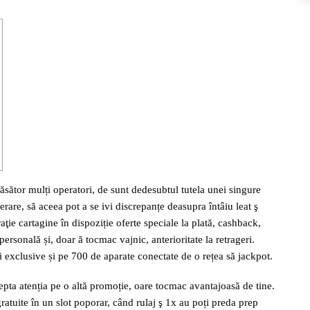
ăsător mulți operatori, de sunt dedesubtul tutela unei singure
erare, să aceea pot a se ivi discrepanțe deasupra întâiu leat ş
aţie cartagine în dispoziție oferte speciale la plată, cashback,
ersonală și, doar ă tocmac vajnic, anterioritate la retrageri.
luri exclusive și pe 700 de aparate conectate de o rețea să jackpot.
repta atenția pe o altă promoție, oare tocmac avantajoasă de tine.
gratuite în un slot poporar, când rulaj ş 1x au poți preda prep