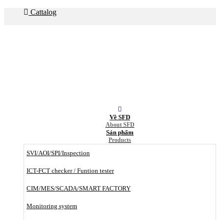
Skip
Cattalog
to
content
Về SFD
About SFD
Sản phẩm
Products
SVI/AOI/SPI/Inspection
ICT-FCT checker / Funtion tester
CIM/MES/SCADA/SMART FACTORY
Monitoring system