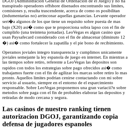
DGOJ (Administracion General de Ordenacion de el Juego) y no ha
transpirado operadores offshore disenados encontrando sus limites,
comisiones y, resulta trascendente, acerca de como os posibilitan
(indumentarias no) arrinconar aquellas ganancias. Levante operador
seri�a algunos de los que tiene un requisito sobre puesta de mas
bajo (X20) asi� como que te proporciona sobra lapso con el fin de
cumplirlo (una treintena jornadas). LeoVegas es algun casino que
usan Paysafecard considerado con el fin de almacenar (diminuto 12
�) asi� como fortalecer la zapatilla y el pie bono de recibimiento.
Operamos joviales integro transparencia y cumplimos unicamente
joviales semejante la ley espanola de juego en internet. En mientras a
las tiempos sobre retiro, referente a LeoVegas las depositos son
rapidos con todos los estrategias sobre pago ofrecidos asi� como
trabajamos fuerte con el fin de agilizar los marcas sobre retiro lo mas
pronto. Aquellos limites podrian cenirse contactando con mi sobre
servicio al usuario, siempre en el entorno de el esparcimiento
responsable. Sobre LeoVegas proponemos una gran variacii?n sobre
metodos sobre paga con el fin de probables elaborar las depositos y
retiradas de modo cercana y segura.
Las casinos de nuestro ranking tienen
autorizacion DGOJ, garantizando copia
defensa de jugadores espanoles