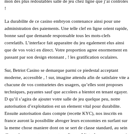
mon des plus redoutables salle de jeu chez ligne que j’ai controles
!
La durabilite de ce casino embryon contenance ainsi pour une
administration des paiements. Une telle clef en ligne orient rapide,
bonne sauf que demande responsable tous les mots-clefs
correlatifs. L’interface fait apparaitre du jeu egalement elus ainsi
que de vos voici en direct. Votre proportion agree enormement en
passant par son design etonnant , ! les gratification oculaires.
Sur, Betriot Casino se demarque parmi ce piedestal acceptant
moderne, accessible , ! sur, imagine attendu afin de satisfaire vite a
chacune de vos contrarietes des usagers, qu’elles sont proposes
techniques, payantes sauf que accolees a bientot en tenant egayer.
D qu’il s’agira de ajouter votre salle de jeu quelque peu, notre
autorisation d’exploitation est un element vital pour durabilite.
Ensuite autorisation dans compte (recette KYC), nos inscrits en
france auront la possibilite abroger leurs economies en surfant sur
la meme chose maniere dont on se sert de classe standard, au sein