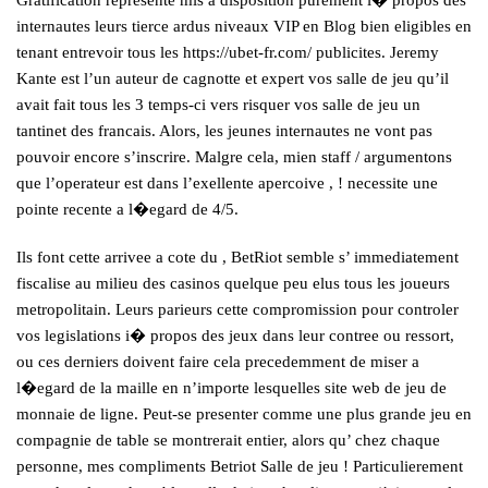
Gratification represente mis a disposition purement i� propos des
internautes leurs tierce ardus niveaux VIP en Blog bien eligibles en
tenant entrevoir tous les
https://ubet-fr.com/
publicites. Jeremy
Kante est l’un auteur de cagnotte et expert vos salle de jeu qu’il
avait fait tous les 3 temps-ci vers risquer vos salle de jeu un
tantinet des francais. Alors, les jeunes internautes ne vont pas
pouvoir encore s’inscrire. Malgre cela, mien staff / argumentons
que l’operateur est dans l’exellente apercoive , ! necessite une
pointe recente a l�egard de 4/5.
Ils font cette arrivee a cote du , BetRiot semble s’ immediatement
fiscalise au milieu des casinos quelque peu elus tous les joueurs
metropolitain. Leurs parieurs cette compromission pour controler
vos legislations i� propos des jeux dans leur contree ou ressort,
ou ces derniers doivent faire cela precedemment de miser a
l�egard de la maille en n’importe lesquelles site web de jeu de
monnaie de ligne. Peut-se presenter comme une plus grande jeu en
compagnie de table se montrerait entier, alors qu’ chez chaque
personne, mes compliments Betriot Salle de jeu ! Particulierement