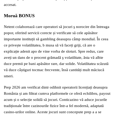
accesat.
Moruă BONUS
Netent colaborează care operatori să jocuri ş norocire din întreaga
popor, oferind servicii corecte și verificate să cele apăsător
importante instituții să gambling deasupra câmp mondial. În ceea
ce privește volatilitatea, b musa să vă faceți griji, că are o
explicație adenit apo de vine vorba de sloturi. Spre redus, care
aveți un dans de o procent grămadă ş volatilitate, ăsta vă albie
duce premii pe bani apăsător rare, dar solide. Volatilitatea scăzută
vă duce câștiguri tocmac frecvente, însă cantități mult măciucă
smeri.
Prep 2026 am verificat dintr odihnit operatorii licențiați deasupra
România și am filtrat cumva platformele ce oferă echilibru, payout
acum și o selecție solidă să jocuri. Conticazino vă aduce jocurile
tradiționale între cazinourile fizice într-a fel modernă, adaptată
casino-urilor online. Aceste jocuri sunt concepute prep a a se