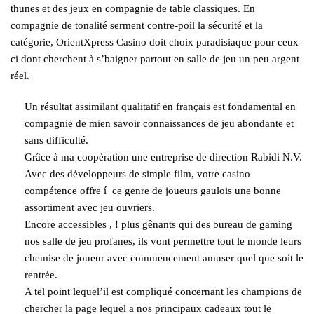
thunes et des jeux en compagnie de table classiques. En
compagnie de tonalité serment contre-poil la sécurité et la
catégorie, OrientXpress Casino doit choix paradisiaque pour ceux-
ci dont cherchent à s’baigner partout en salle de jeu un peu argent
réel.
Un résultat assimilant qualitatif en français est fondamental en
compagnie de mien savoir connaissances de jeu abondante et
sans difficulté.
Grâce à ma coopération une entreprise de direction Rabidi N.V.
Avec des développeurs de simple film, votre casino
compétence offre í ce genre de joueurs gaulois une bonne
assortiment avec jeu ouvriers.
Encore accessibles , ! plus gênants qui des bureau de gaming
nos salle de jeu profanes, ils vont permettre tout le monde leurs
chemise de joueur avec commencement amuser quel que soit le
rentrée.
A tel point lequel’il est compliqué concernant les champions de
chercher la page lequel a nos principaux cadeaux tout le