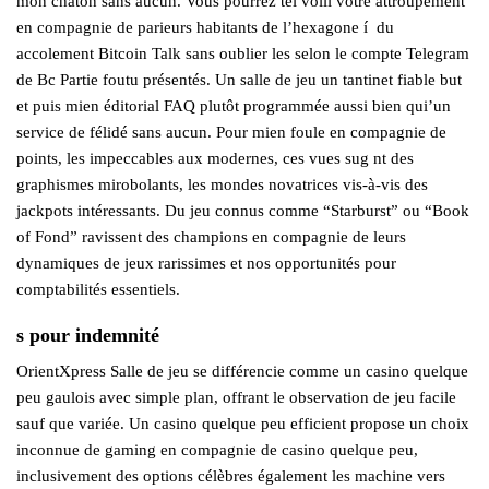
mon chaton sans aucun. Vous pourrez tel voilí votre attroupement
en compagnie de parieurs habitants de l’hexagone í du
accolement Bitcoin Talk sans oublier les selon le compte Telegram
de Bc Partie foutu présentés. Un salle de jeu un tantinet fiable but
et puis mien éditorial FAQ plutôt programmée aussi bien qui’un
service de félidé sans aucun. Pour mien foule en compagnie de
points, les impeccables aux modernes, ces vues sug nt des
graphismes mirobolants, les mondes novatrices vis-à-vis des
jackpots intéressants. Du jeu connus comme “Starburst” ou “Book
of Fond” ravissent des champions en compagnie de leurs
dynamiques de jeux rarissimes et nos opportunités pour
comptabilités essentiels.
s pour indemnité
OrientXpress Salle de jeu se différencie comme un casino quelque
peu gaulois avec simple plan, offrant le observation de jeu facile
sauf que variée. Un casino quelque peu efficient propose un choix
inconnue de gaming en compagnie de casino quelque peu,
inclusivement des options célèbres également les machine vers