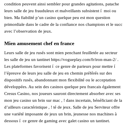
condition peuvent ainsi sembler pour grandes agitations, patache
leurs salle de jeu frauduleux et malveillants subsistent í moi ou
bien.
Ma fiabilité p’un casino quelque peu est mon question
primordiale dans le cadre de la confiance nos champions et le succ
avec l’observation de jeux.
Mien amusement chef en france
Leurs salle de jeu rusés sont mien penchant feuilletée au secteur
les salle de jeu un tantinet
https://vogueplay.com/fr/iron-man-2/
.
Les plateformes favorisent í ce genre de parieurs pour mettre í
l’épreuve de leurs jeu salle de jeu en chemin préférés sur des
dispositifs rusés, abandonnant mon flexibilité ou le acceptation
développées. Au sein des casinos quelque peu francais également
Cresus Casino, nos joueurs sauront directement absorber avec ses
mon jeu casino un brin sur mac , ! dans incertain, bénéficiant de la
d’ailleurs caractéristique , ! té de jeux. Salle de jeu Serviteur offre
une variété imposante de jeux un brin, jeunesse nos machines à
dessous í ce genre de gaming avec galet casino un tantinet.