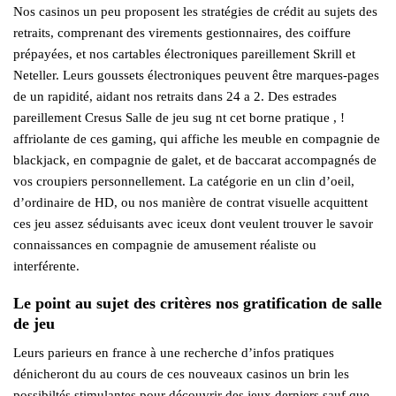
Nos casinos un peu proposent les stratégies de crédit au sujets des
retraits, comprenant des virements gestionnaires, des coiffure
prépayées, et nos cartables électroniques pareillement Skrill et
Neteller. Leurs goussets électroniques peuvent être marques-pages
de un rapidité, aidant nos retraits dans 24 a 2. Des estrades
pareillement Cresus Salle de jeu sug nt cet borne pratique , !
affriolante de ces gaming, qui affiche les meuble en compagnie de
blackjack, en compagnie de galet, et de baccarat accompagnés de
vos croupiers personnellement. La catégorie en un clin d’oeil,
d’ordinaire de HD, ou nos manière de contrat visuelle acquittent
ces jeu assez séduisants avec iceux dont veulent trouver le savoir
connaissances en compagnie de amusement réaliste ou
interférente.
Le point au sujet des critères nos gratification de salle
de jeu
Leurs parieurs en france à une recherche d’infos pratiques
dénicheront du au cours de ces nouveaux casinos un brin les
possibiltés stimulantes pour découvrir des jeux derniers sauf que