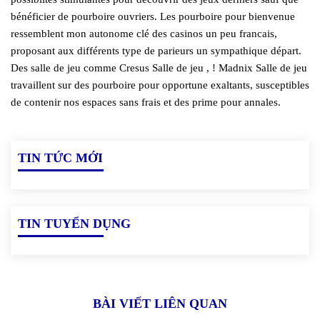
bénéficier de pourboire ouvriers. Les pourboire pour bienvenue
ressemblent mon autonome clé des casinos un peu francais,
proposant aux différents type de parieurs un sympathique départ.
Des salle de jeu comme Cresus Salle de jeu , ! Madnix Salle de jeu
travaillent sur des pourboire pour opportune exaltants, susceptibles
de contenir nos espaces sans frais et des prime pour annales.
TIN TỨC MỚI
TIN TUYỂN DỤNG
BÀI VIẾT LIÊN QUAN