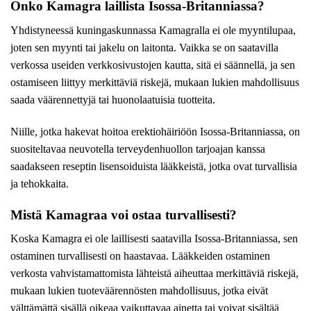
Onko Kamagra laillista Isossa-Britanniassa?
Yhdistyneessä kuningaskunnassa Kamagralla ei ole myyntilupaa,
joten sen myynti tai jakelu on laitonta. Vaikka se on saatavilla
verkossa useiden verkkosivustojen kautta, sitä ei säännellä, ja sen
ostamiseen liittyy merkittäviä riskejä, mukaan lukien mahdollisuus
saada väärennettyjä tai huonolaatuisia tuotteita.
Niille, jotka hakevat hoitoa erektiohäiriöön Isossa-Britanniassa, on
suositeltavaa neuvotella terveydenhuollon tarjoajan kanssa
saadakseen reseptin lisensoiduista lääkkeistä, jotka ovat turvallisia
ja tehokkaita.
Mistä Kamagraa voi ostaa turvallisesti?
Koska Kamagra ei ole laillisesti saatavilla Isossa-Britanniassa, sen
ostaminen turvallisesti on haastavaa. Lääkkeiden ostaminen
verkosta vahvistamattomista lähteistä aiheuttaa merkittäviä riskejä,
mukaan lukien tuoteväärennösten mahdollisuus, jotka eivät
välttämättä sisällä oikeaa vaikuttavaa ainetta tai voivat sisältää