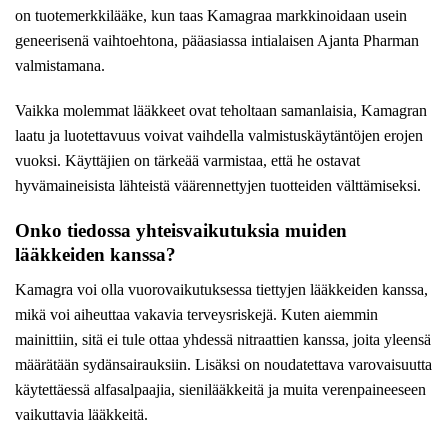
on tuotemerkkilääke, kun taas Kamagraa markkinoidaan usein
geneerisenä vaihtoehtona, pääasiassa intialaisen Ajanta Pharman
valmistamana.
Vaikka molemmat lääkkeet ovat teholtaan samanlaisia, Kamagran
laatu ja luotettavuus voivat vaihdella valmistuskäytäntöjen erojen
vuoksi. Käyttäjien on tärkeää varmistaa, että he ostavat
hyvämaineisista lähteistä väärennettyjen tuotteiden välttämiseksi.
Onko tiedossa yhteisvaikutuksia muiden
lääkkeiden kanssa?
Kamagra voi olla vuorovaikutuksessa tiettyjen lääkkeiden kanssa,
mikä voi aiheuttaa vakavia terveysriskejä. Kuten aiemmin
mainittiin, sitä ei tule ottaa yhdessä nitraattien kanssa, joita yleensä
määrätään sydänsairauksiin. Lisäksi on noudatettava varovaisuutta
käytettäessä alfasalpaajia, sienilääkkeitä ja muita verenpaineeseen
vaikuttavia lääkkeitä.