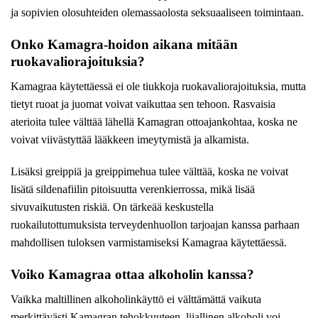
ja sopivien olosuhteiden olemassaolosta seksuaaliseen toimintaan.
Onko Kamagra-hoidon aikana mitään
ruokavaliorajoituksia?
Kamagraa käytettäessä ei ole tiukkoja ruokavaliorajoituksia, mutta
tietyt ruoat ja juomat voivat vaikuttaa sen tehoon. Rasvaisia ​​
aterioita tulee välttää lähellä Kamagran ottoajankohtaa, koska ne
voivat viivästyttää lääkkeen imeytymistä ja alkamista.
Lisäksi greippiä ja greippimehua tulee välttää, koska ne voivat
lisätä sildenafiilin pitoisuutta verenkierrossa, mikä lisää
sivuvaikutusten riskiä. On tärkeää keskustella
ruokailutottumuksista terveydenhuollon tarjoajan kanssa parhaan
mahdollisen tuloksen varmistamiseksi Kamagraa käytettäessä.
Voiko Kamagraa ottaa alkoholin kanssa?
Vaikka maltillinen alkoholinkäyttö ei välttämättä vaikuta
merkittävästi Kamagran tehokkuuteen, liiallinen alkoholi voi