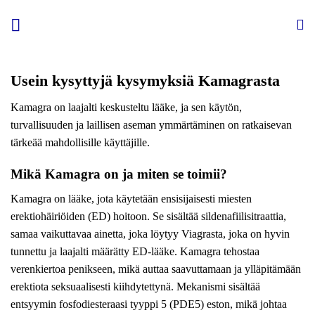
Skip
to
content
Usein kysyttyjä kysymyksiä Kamagrasta
Kamagra on laajalti keskusteltu lääke, ja sen käytön,
turvallisuuden ja laillisen aseman ymmärtäminen on ratkaisevan
tärkeää mahdollisille käyttäjille.
Mikä Kamagra on ja miten se toimii?
Kamagra on lääke, jota käytetään ensisijaisesti miesten
erektiohäiriöiden (ED) hoitoon. Se sisältää sildenafiilisitraattia,
samaa vaikuttavaa ainetta, joka löytyy Viagrasta, joka on hyvin
tunnettu ja laajalti määrätty ED-lääke. Kamagra tehostaa
verenkiertoa penikseen, mikä auttaa saavuttamaan ja ylläpitämään
erektiota seksuaalisesti kiihdytettynä. Mekanismi sisältää
entsyymin fosfodiesteraasi tyyppi 5 (PDE5) eston, mikä johtaa