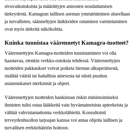
sivuvaikutuksista ja määrättyjen annosten noudattamisen
tärkeydestä. Kamagran laillisen aseman ymmärtäminen alueellaan
ja turvallisten, säänneltyjen lääkkeiden ostamisen varmistaminen
ovat myös tärkeitä näkökohtia.
Kuinka tunnistaa väärennetyt Kamagra-tuotteet?
Väärennettyjen Kamagra-tuotteiden tunnistaminen voi olla
haastavaa, etenkin verkko-ostoksia tehdessä. Väärennettyjen
tuotteiden pakkaukset voivat poiketa hieman alkuperäisestä,
sisältää vääriä tai haitallisia ainesosia tai niistä puuttuu
asianmukaiset merkinnät ja ohjeet.
Väärennettyjen tuotteiden hankinnan riskin minimoimiseksi
ihmisten tulisi ostaa lääkkeitä vain hyvämaineisista apteekeista ja
välttää vahvistamattomia verkkolähteitä. Konsultointi
terveydenhuollon tarjoajan kanssa voi antaa ohjeita laillisen ja
turvallisen erektiohäiriön hoitoon.