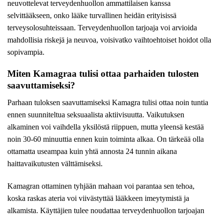
neuvottelevat terveydenhuollon ammattilaisen kanssa
selvittääkseen, onko lääke turvallinen heidän erityisissä
terveysolosuhteissaan. Terveydenhuollon tarjoaja voi arvioida
mahdollisia riskejä ja neuvoa, voisivatko vaihtoehtoiset hoidot olla
sopivampia.
Miten Kamagraa tulisi ottaa parhaiden tulosten
saavuttamiseksi?
Parhaan tuloksen saavuttamiseksi Kamagra tulisi ottaa noin tuntia
ennen suunniteltua seksuaalista aktiivisuutta. Vaikutuksen
alkaminen voi vaihdella yksilöstä riippuen, mutta yleensä kestää
noin 30-60 minuuttia ennen kuin toiminta alkaa. On tärkeää olla
ottamatta useampaa kuin yhtä annosta 24 tunnin aikana
haittavaikutusten välttämiseksi.
Kamagran ottaminen tyhjään mahaan voi parantaa sen tehoa,
koska raskas ateria voi viivästyttää lääkkeen imeytymistä ja
alkamista. Käyttäjien tulee noudattaa terveydenhuollon tarjoajan