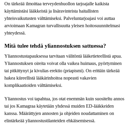
On tärkeää ilmoittaa terveydenhuollon tarjoajalle kaikista
käyttämistäsi lääkkeistä ja lisäravinteista haitallisten
yhteisvaikutusten välttämiseksi. Palveluntarjoajasi voi auttaa
arvioimaan Kamagran turvallisuutta yleisen hoitosuunnitelmasi
yhteydessä.
Mitä tulee tehdä yliannostuksen sattuessa?
Yliannostustapauksessa tarvitaan välitöntä lääketieteellistä apua.
Yliannostuksen oireita voivat olla vaikea huimaus, pyörtyminen
tai pitkittynyt ja kivulias erektio (priapismi). On erittäin tärkeää
hakea kiireellistä lääkärinhoitoa nopeasti vakavien
komplikaatioiden välttämiseksi.
Yliannostus voi tapahtua, jos otat enemmän kuin suositeltu annos
tai jos Kamagraa käytetään yhdessä muiden ED-lääkkeiden
kanssa. Määrättyjen annosten ja ohjeiden noudattaminen on
elintärkeää yliannostustilanteiden ehkäisemisessä.