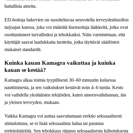
haitallisia aineita.
ED-hoitoja hakevien on suositeltavaa neuvotella terveydenhuollon
tarjoajan kanssa, joka voi määrätä lisensoituja lääkkeitä, jotka ovat
osoittautuneet turvallisiksi ja tehokkaiksi. Näin varmistetaan, että
käyttäjät saavat laadukkaita tuotteita, jotka täyttävät säädösten
mukaiset standardit.
Kuinka kauan Kamagra vaikuttaa ja kuinka
kauan se kestää?
Kamagra alkaa toimia tyypillisesti 30–60 minuutin kuluessa
nauttimisesta, ja sen vaikutukset kestävät noin 4–6 tuntia. Kesto
voi vaihdella yksittäisten tekijöiden, kuten aineenvaihdunnan, iän
ja yleisen terveyden, mukaan.
Vaikka Kamagra voi auttaa saavuttamaan erektio seksuaalisesti
stimuloituna, se ei lisää seksuaalista halua tai paranna
erektiohäiriötä. Sen tehokkuus riippuu seksuaalisesta kiihotuksesta