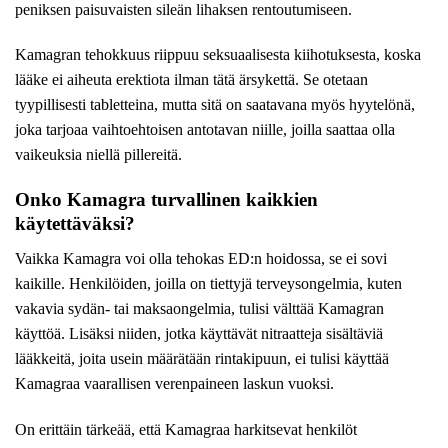
peniksen paisuvaisten sileän lihaksen rentoutumiseen.
Kamagran tehokkuus riippuu seksuaalisesta kiihotuksesta, koska
lääke ei aiheuta erektiota ilman tätä ärsykettä. Se otetaan
tyypillisesti tabletteina, mutta sitä on saatavana myös hyytelönä,
joka tarjoaa vaihtoehtoisen antotavan niille, joilla saattaa olla
vaikeuksia niellä pillereitä.
Onko Kamagra turvallinen kaikkien
käytettäväksi?
Vaikka Kamagra voi olla tehokas ED:n hoidossa, se ei sovi
kaikille. Henkilöiden, joilla on tiettyjä terveysongelmia, kuten
vakavia sydän- tai maksaongelmia, tulisi välttää Kamagran
käyttöä. Lisäksi niiden, jotka käyttävät nitraatteja sisältäviä
lääkkeitä, joita usein määrätään rintakipuun, ei tulisi käyttää
Kamagraa vaarallisen verenpaineen laskun vuoksi.
On erittäin tärkeää, että Kamagraa harkitsevat henkilöt