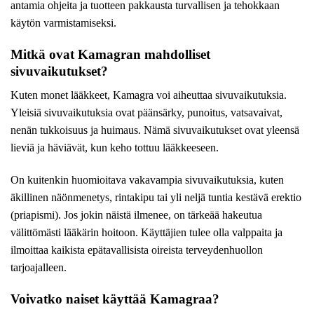
antamia ohjeita ja tuotteen pakkausta turvallisen ja tehokkaan
käytön varmistamiseksi.
Mitkä ovat Kamagran mahdolliset
sivuvaikutukset?
Kuten monet lääkkeet, Kamagra voi aiheuttaa sivuvaikutuksia.
Yleisiä sivuvaikutuksia ovat päänsärky, punoitus, vatsavaivat,
nenän tukkoisuus ja huimaus. Nämä sivuvaikutukset ovat yleensä
lieviä ja häviävät, kun keho tottuu lääkkeeseen.
On kuitenkin huomioitava vakavampia sivuvaikutuksia, kuten
äkillinen näönmenetys, rintakipu tai yli neljä tuntia kestävä erektio
(priapismi). Jos jokin näistä ilmenee, on tärkeää hakeutua
välittömästi lääkärin hoitoon. Käyttäjien tulee olla valppaita ja
ilmoittaa kaikista epätavallisista oireista terveydenhuollon
tarjoajalleen.
Voivatko naiset käyttää Kamagraa?