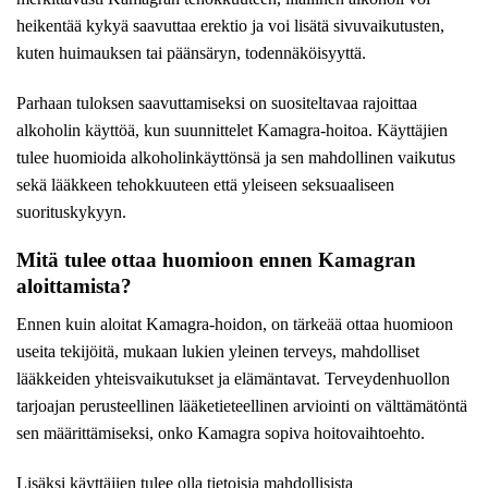
heikentää kykyä saavuttaa erektio ja voi lisätä sivuvaikutusten,
kuten huimauksen tai päänsäryn, todennäköisyyttä.
Parhaan tuloksen saavuttamiseksi on suositeltavaa rajoittaa
alkoholin käyttöä, kun suunnittelet Kamagra-hoitoa. Käyttäjien
tulee huomioida alkoholinkäyttönsä ja sen mahdollinen vaikutus
sekä lääkkeen tehokkuuteen että yleiseen seksuaaliseen
suorituskykyyn.
Mitä tulee ottaa huomioon ennen Kamagran
aloittamista?
Ennen kuin aloitat Kamagra-hoidon, on tärkeää ottaa huomioon
useita tekijöitä, mukaan lukien yleinen terveys, mahdolliset
lääkkeiden yhteisvaikutukset ja elämäntavat. Terveydenhuollon
tarjoajan perusteellinen lääketieteellinen arviointi on välttämätöntä
sen määrittämiseksi, onko Kamagra sopiva hoitovaihtoehto.
Lisäksi käyttäjien tulee olla tietoisia mahdollisista