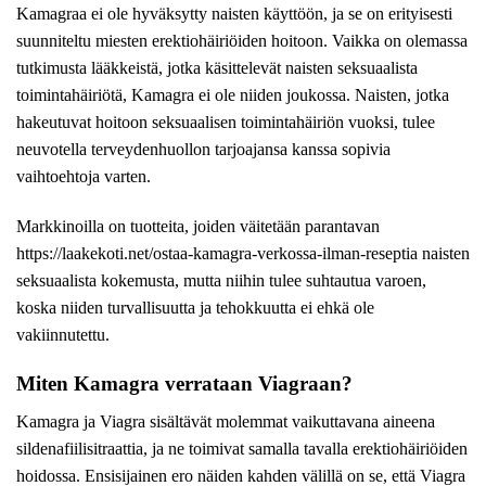
Kamagraa ei ole hyväksytty naisten käyttöön, ja se on erityisesti
suunniteltu miesten erektiohäiriöiden hoitoon. Vaikka on olemassa
tutkimusta lääkkeistä, jotka käsittelevät naisten seksuaalista
toimintahäiriötä, Kamagra ei ole niiden joukossa. Naisten, jotka
hakeutuvat hoitoon seksuaalisen toimintahäiriön vuoksi, tulee
neuvotella terveydenhuollon tarjoajansa kanssa sopivia
vaihtoehtoja varten.
Markkinoilla on tuotteita, joiden väitetään parantavan
https://laakekoti.net/ostaa-kamagra-verkossa-ilman-reseptia
naisten
seksuaalista kokemusta, mutta niihin tulee suhtautua varoen,
koska niiden turvallisuutta ja tehokkuutta ei ehkä ole
vakiinnutettu.
Miten Kamagra verrataan Viagraan?
Kamagra ja Viagra sisältävät molemmat vaikuttavana aineena
sildenafiilisitraattia, ja ne toimivat samalla tavalla erektiohäiriöiden
hoidossa. Ensisijainen ero näiden kahden välillä on se, että Viagra