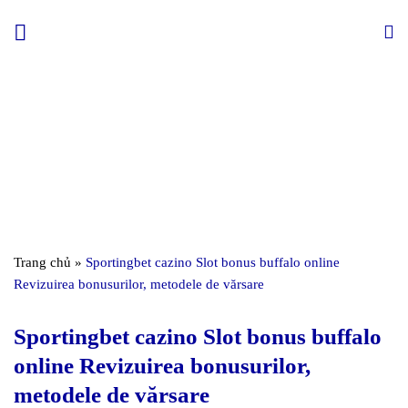
Skip
to
content
Trang chủ
»
Sportingbet cazino Slot bonus buffalo online
Revizuirea bonusurilor, metodele de vărsare
Sportingbet cazino Slot bonus buffalo
online Revizuirea bonusurilor,
metodele de vărsare