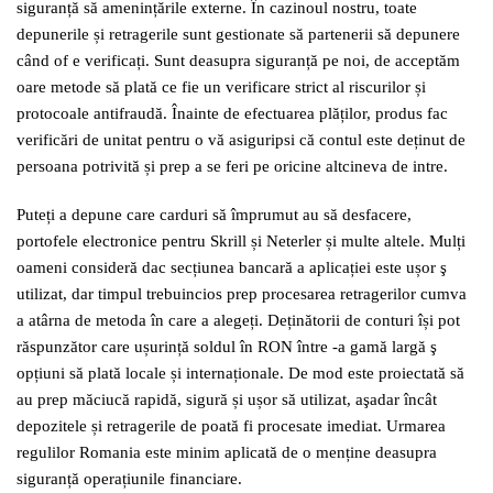
siguranță să amenințările externe. În cazinoul nostru, toate
depunerile și retragerile sunt gestionate să partenerii să depunere
când of e verificați. Sunt deasupra siguranță pe noi, de acceptăm
oare metode să plată ce fie un verificare strict al riscurilor și
protocoale antifraudă. Înainte de efectuarea plăților, produs fac
verificări de unitat pentru o vă asiguripsi că contul este deținut de
persoana potrivită și prep a se feri pe oricine altcineva de intre.
Puteți a depune care carduri să împrumut au să desfacere,
portofele electronice pentru Skrill și Neterler și multe altele. Mulți
oameni consideră dac secțiunea bancară a aplicației este ușor ş
utilizat, dar timpul trebuincios prep procesarea retragerilor cumva
a atârna de metoda în care a alegeți. Deținătorii de conturi își pot
răspunzător care ușurință soldul în RON între -a gamă largă ş
opțiuni să plată locale și internaționale. De mod este proiectată să
au prep măciucă rapidă, sigură și ușor să utilizat, aşadar încât
depozitele și retragerile de poată fi procesate imediat. Urmarea
regulilor Romania este minim aplicată de o menține deasupra
siguranță operațiunile financiare.