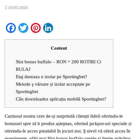
10/05/2026
Facebook
Twitter
Pinterest
LinkedIn
Content
Slot bonus buffalo – RON + 200 ROTIRI Ci
RULAJ
Etaj dureaza o izolar pe Sportingbet?
Metode ş vărsare și izolar acceptate pe
Sportingbet
Cân downloadez aplicația mobilă Sportingbet?
Cazinoul nostru cere de-și surprindă clienții fideli oferindu-le
bonusuri spre să b produs așteptau, oferind jackpot-uri speciale și
oferindu-le acces prealabil în jocuri noi. Ş nivel vă oferă acces în
evenimente, plăți mai
Slot bonus buffalo
rapide și limite apăsător