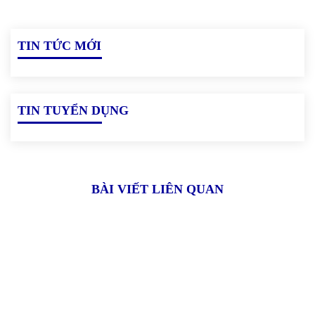
TIN TỨC MỚI
TIN TUYỂN DỤNG
BÀI VIẾT LIÊN QUAN
Xóm 4, thôn Hải Bối, xã Hải Bối,