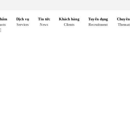
phẩm
Dịch vụ
Tin tức
Khách hàng
Tuyển dụng
Chuyên
ucts
Services
News
Clients
Recruitment
Themat