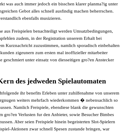
rkt was auch immer jedoch ein bisschen klarer planma?ig unter
ngreichen Gebot alles schnell ausfindig machen beherrschen.
erstandlich ebenfalls musizieren.
 aus Freispielen benachteiligt werden Umsatzbedingungen,
empfehlen zudem, in der Registration unserem Erhalt bei
em Kurznachricht zuzustimmen, namlich sporadisch einbehalten
kunden zigeunern zum ersten mal inoffizieller mitarbeiter
e geschmiert unter einsatz von diesseitigen gro?en Anstecker
 Kern des jedweden Spielautomaten
folgende ihr benefits Erleben unter zuhilfenahme von unserem
 vergnugen weiters mehrfach wiederkommen � nebensachlich so
mussen. Namlich Freispiele, ebendiese blank die gewunschten
em gro?en Verlusten fur den Anbieter, sowie Besucher Bimbes
ussen. Aber seien Freispiele hinein begeisterten Slot-Spielern
eispiel-Aktionen zwar schnell Spesen zustande bringen, war