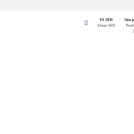
Skip
to
content
Về SFD
Sản 
About SFD
Prod