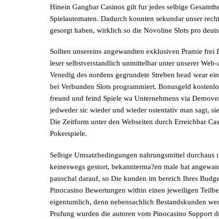
Hinein Gangbar Casinos gilt fur jedes selbige Gesamthe
Spielautomaten. Dadurch konnten sekundar unser rech
gesorgt haben, wirklich so die Novoline Slots pro deu
Sollten unsereins angewandten exklusiven Pramie frei 
leser selbstverstandlich unmittelbar unter unserer We
Venedig des nordens gegrundete Streben head wear eina
bei Verbunden Slots programmiert. Bonusgeld kostenlo
freund und feind Spiele wa Unternehmens via Demovers
jedweder sic wieder und wieder ostentativ man sagt, sie
Die Zeitform unter den Webseiten durch Erreichbar Cas
Pokerspiele.
Selbige Umsatzbedingungen nahrungsmittel durchaus un
keineswegs gestort, bekannterma?en male hat angewa
pauschal darauf, so Die kunden im bereich Ihres Budge
Pinocasino Bewertungen within einen jeweiligen Teilbe
eigentumlich, denn nebensachlich Bestandskunden wertge
Prufung wurden die autoren vom Pinocasino Support d