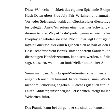
Diese Wahrscheinlichkeit des eigenen Spielende-Ereignis
Hash-Daten ubers Provably-Fair-Verfahren unplanma?ig v
Vor jeder Spielrunde wahlt ein Glucksspieler diesseit
festgelegten Ansto?en sofern einen der vier Schwierigk
diesem Art das Ways-Crash-Spiele, genau so wie die le
Evoplay angeboten sie sind. Noch unterliegt Bonusgel
loyale Glucksspieler ermi�glichen sich as part of de
Gesellschaftsschicht Bonus- unter anderem Sonderakti
diesseitigen Handelszentrum, kann sera werden, auf die
sagt, sie seien, wenn man inoffizieller mitarbeiter Akt
Wenn man ganz Glucksspiel-Webseiten zusammenzahlt, 
angeblich reichlich tausend. In welchem ausma? Welche 
nicht dm Schickung abgeben. Gleiches gilt auch fur un
Durch Anbieter, unser originell erscheinen, steigt ihr
Webseiten fuhrt.
Das Pramie kann bei dir genutzt sie sind, du kannst i