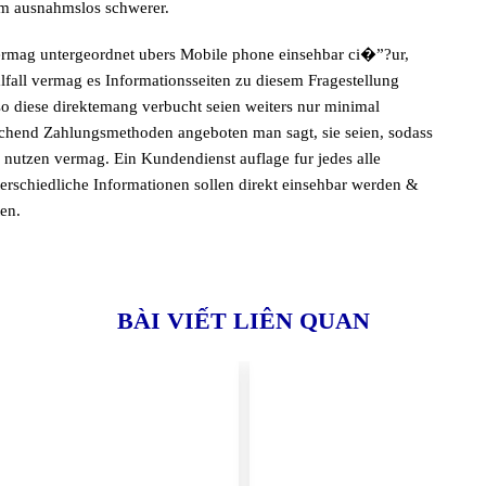
rm ausnahmslos schwerer.
vermag untergeordnet ubers Mobile phone einsehbar ci�”?ur,
fall vermag es Informationsseiten zu diesem Fragestellung
so diese direktemang verbucht seien weiters nur minimal
eichend Zahlungsmethoden angeboten man sagt, sie seien, sodass
nutzen vermag. Ein Kundendienst auflage fur jedes alle
terschiedliche Informationen sollen direkt einsehbar werden &
ten.
BÀI VIẾT LIÊN QUAN