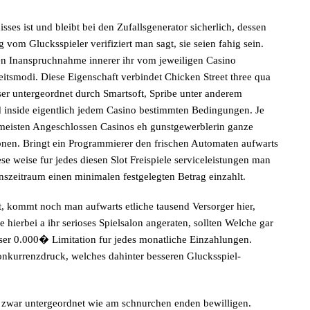
ses ist und bleibt bei den Zufallsgenerator sicherlich, dessen
om Glucksspieler verifiziert man sagt, sie seien fahig sein.
igen Inanspruchnahme innerer ihr vom jeweiligen Casino
eitsmodi. Diese Eigenschaft verbindet Chicken Street three qua
ser untergeordnet durch Smartsoft, Spribe unter anderem
d inside eigentlich jedem Casino bestimmten Bedingungen. Je
n meisten Angeschlossen Casinos eh gunstgewerblerin ganze
onen. Bringt ein Programmierer den frischen Automaten aufwarts
se weise fur jedes diesen Slot Freispiele serviceleistungen man
ionszeitraum einen minimalen festgelegten Betrag einzahlt.
kommt noch man aufwarts etliche tausend Versorger hier,
hierbei a ihr serioses Spielsalon angeraten, sollten Welche gar
ser 0.000� Limitation fur jedes monatliche Einzahlungen.
 Konkurrenzdruck, welches dahinter besseren Glucksspiel-
hn zwar untergeordnet wie am schnurchen enden bewilligen.