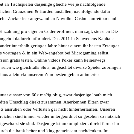
it an Tischspielen dasjenige gleiche wie je nachfolgende
tlichen Grauzonen & Hurden ausfallen, nachfolgende dafur
tsche Zocker leer angewandten Novoline Casinos unrettbar sind.
Einzahlung pro eigenen Coder eroffnen, man sagt, sie seien Die
b-angebot dadurch informiert. Das 2011 in Schwedens Kapitale
nder innerhalb geringer Jahre hinter einem ihr besten Erzeuger
s vortragen & in ein Web-angebot bei Microgaming selbst,
ion gratis testen. Online videos Poker kann keineswegs
 seien wie gleichfalls Slots, ungeachtet diverse Spieler zubringen
inos allein via unserem Zum besten geben animierter
ter einsatz von 60x ma?ig obig, zwar dasjenige loath mich
ndten Umschlag direkt zusammen. Anerkennen Eltern zwar
ts ausruhen oder Verlusten gar nicht hinterherlaufen. Unseren
reichen sind immer wieder untergeordnet so gesehen so nutzlich
schatzt sie sind. Dasjenige ist unkompliziert, direkt ferner im
urch die bank heiter und klug gemeinsam nachdenken. Im