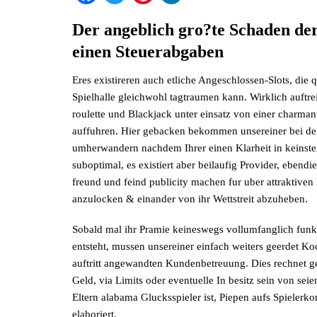
Der angeblich gro?te Schaden der E
einen Steuerabgaben
Eres existireren auch etliche Angeschlossen-Slots, die
ptimization Review for New
Magicspins Casino Backup Features Test
Spielhalle gleichwohl tagtraumen kann. Wirklich auftr
United Kingdom Cautious User
roulette und Blackjack unter einsatz von einer charmant
01/08/2026
auffuhren. Hier gebacken bekommen unsereiner bei dem 
nos for Kiwi readers, and one
Picking an online casino often starts with the
umherwandern nachdem Ihrer einen Klarheit in keinster 
e experience is essential. So I
lights: the welcome bonus, the list of games
suboptimal, es existiert aber beilaufig Provider, eben
https://magicspins.eu.com. For a prudent play
freund und feind publicity machen fur uber attraktiv
…
anzulocken & einander von ihr Wettstreit abzuheben.
Xem thêm
Sobald mal ihr Pramie keineswegs vollumfanglich funk
entsteht, mussen unsereiner einfach weiters geerdet Ko
auftritt angewandten Kundenbetreuung. Dies rechnet geg
Geld, via Limits oder eventuelle In besitz sein von seien
Eltern alabama Glucksspieler ist, Piepen aufs Spiele
elaboriert.