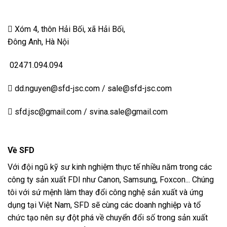
Xóm 4, thôn Hải Bối, xã Hải Bối,
Đông Anh, Hà Nội
02471.094.094
dd.nguyen@sfd-jsc.com / sale@sfd-jsc.com
sfd.jsc@gmail.com / svina.sale@gmail.com
Về SFD
Với đội ngũ kỹ sư kinh nghiệm thực tế nhiều năm trong các
công ty sản xuất FDI như Canon, Samsung, Foxcon... Chúng
tôi với sứ mệnh làm thay đổi công nghệ sản xuất và ứng
dụng tại Việt Nam, SFD sẽ cùng các doanh nghiệp và tổ
chức tạo nên sự đột phá về chuyển đổi số trong sản xuất