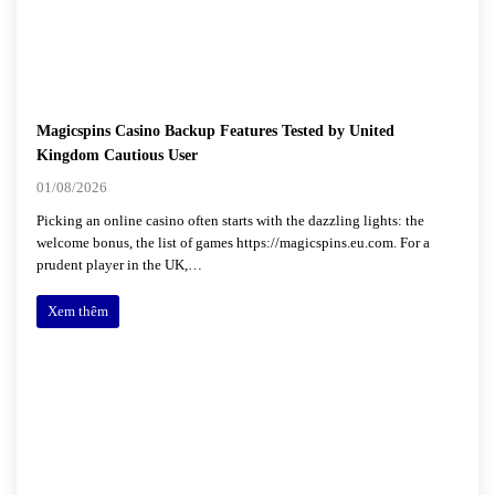
Magicspins Casino Backup Features Tested by United
Kingdom Cautious User
01/08/2026
Picking an online casino often starts with the dazzling lights: the
welcome bonus, the list of games https://magicspins.eu.com. For a
prudent player in the UK,…
Xem thêm