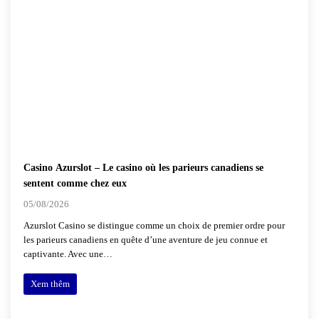
Casino Azurslot – Le casino où les parieurs canadiens se
sentent comme chez eux
05/08/2026
Azurslot Casino se distingue comme un choix de premier ordre pour
les parieurs canadiens en quête d’une aventure de jeu connue et
captivante. Avec une…
Xem thêm