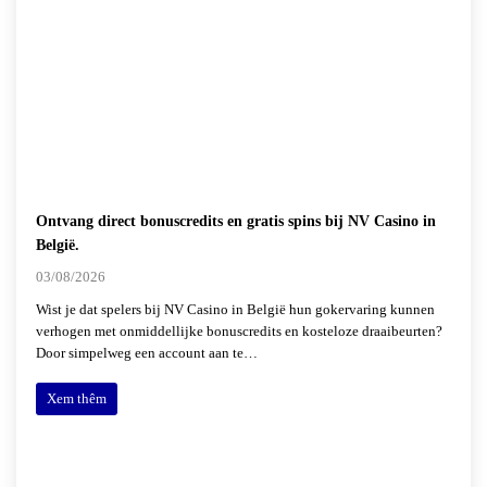
Ontvang direct bonuscredits en gratis spins bij NV Casino in
België.
03/08/2026
Wist je dat spelers bij NV Casino in België hun gokervaring kunnen
verhogen met onmiddellijke bonuscredits en kosteloze draaibeurten?
Door simpelweg een account aan te…
Xem thêm